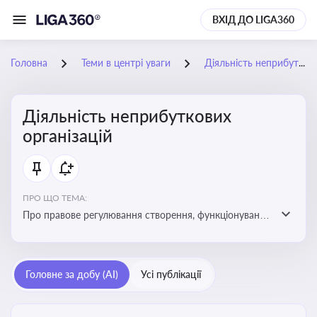
ВХІД ДО LIGA360
Головна
Теми в центрі уваги
Діяльність неприбуткових організацій
Діяльність неприбуткових
організацій
ПРО ЩО ТЕМА:
Про правове регулювання створення, функціонування
та податковий статус неприбуткових організацій
Головне за добу (AI)
Усі публікації