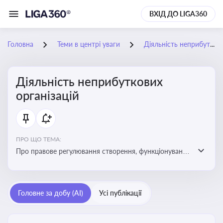
ВХІД ДО LIGA360
Головна
Теми в центрі уваги
Діяльність неприбуткових організацій
Діяльність неприбуткових
організацій
ПРО ЩО ТЕМА:
Про правове регулювання створення, функціонування
та податковий статус неприбуткових організацій
Головне за добу (AI)
Усі публікації