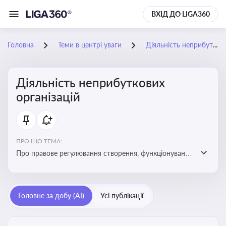
ВХІД ДО LIGA360
Головна
Теми в центрі уваги
Діяльність неприбуткових організацій
Діяльність неприбуткових
організацій
ПРО ЩО ТЕМА:
Про правове регулювання створення, функціонування
та податковий статус неприбуткових організацій
Головне за добу (AI)
Усі публікації