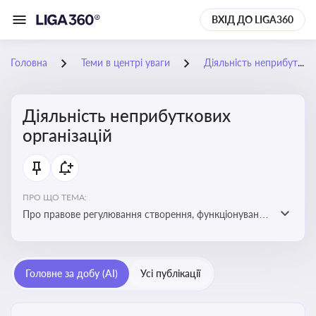
ВХІД ДО LIGA360
Головна
Теми в центрі уваги
Діяльність неприбуткових організацій
Діяльність неприбуткових
організацій
ПРО ЩО ТЕМА:
Про правове регулювання створення, функціонування
та податковий статус неприбуткових організацій
Головне за добу (AI)
Усі публікації