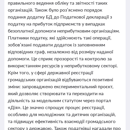
правильного ведення обліку та звітності таких
організацій. Також було роз’яснено порядок
подання додатку БД до Податкової декларації з
податку на прибуток підприємств у випадках
безоплатної допомоги неприбутковим організаціям.
Платники податку, які здійснюють такі операції,
зобов’язані подавати додаток із заповненням
відповідних граф, незалежно від розміру наданої
допомоги. Це сприяє прозорості та контролю за
використанням ресурсів у неприбутковому секторі.
Крім того, у сфері державної реєстрації
громадських організацій відбуваються позитивні
зміни: запроваджено експериментальний проєкт,
який дозволяє створювати та переходити на
діяльність за модельним статутом через портал
«Дія». Це значно спрощує процес реєстрації,
особливо для молодіжних та дитячих організацій,
та підвищує ефективність взаємодії громадського
сектору з державою. Також податківці нагадали про