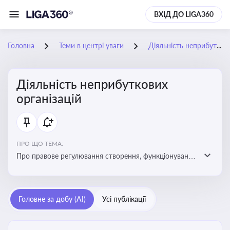
ВХІД ДО LIGA360
Головна
Теми в центрі уваги
Діяльність неприбуткових організацій
Діяльність неприбуткових
організацій
ПРО ЩО ТЕМА:
Про правове регулювання створення, функціонування
та податковий статус неприбуткових організацій
Головне за добу (AI)
Усі публікації