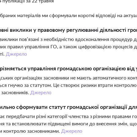
4 публікації за 22 травня
ібраних матеріалів ми сформували короткі відповіді на актуал
овні виклики у правовому регулюванні діяльності гро
виклики пов’язані з необхідністю вдосконалення процедур д
них правил управління ГО, а також цифровізацією процесів д
ті.
Джерело
різняється управління громадською організацією від
ських організаціях засновники не мають автоматичного конт
ся гнучко за статутом. Це створює ризики втрати контролю,
в засновників.
Джерело
ильно сформувати статут громадської організації дл
ає передбачати різні категорії членства з різними правами г
ня та встановлювати підвищені вимоги до внесення змін, що
ти контролю засновниками.
Джерело