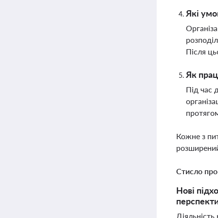
Які умо
Організа
розподіл
Після ць
Як прац
Під час 
організа
протягом
Кожне з пи
розширений
Стисло про
Нові підх
перспекти
Діяльність 