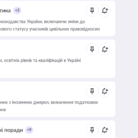
итика
+3
конодавства України, включаючи зміни до
ового статусу учасників цивільних правовідносин
світніх рівнів та кваліфікацій в Україні
аних з іноземних джерел, визначення податкових
ння
ні поради
+9