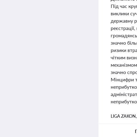
Під час кр
виклики су
державну р
реєстрації,
громадянсь
значно біль
ризики втра
чітким виз
механізмом 
значно спро
Мінцифри т
неприбутков
адміністра
неприбутков
LIGA ZAKON