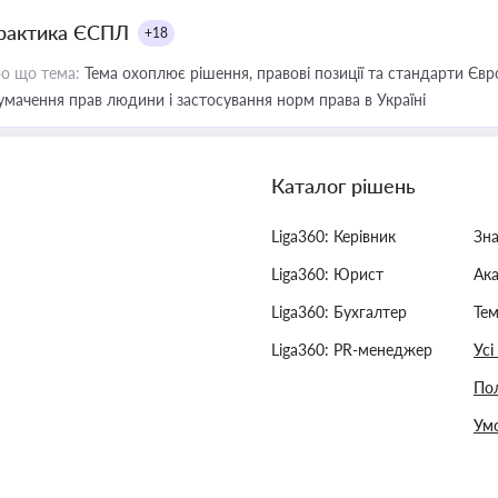
рактика ЄСПЛ
+18
о що тема:
Тема охоплює рішення, правові позиції та стандарти Євр
умачення прав людини і застосування норм права в Україні
Каталог рішень
Liga360: Керівник
Зн
Liga360: Юрист
Ак
Liga360: Бухгалтер
Тем
Liga360: PR-менеджер
Усі
Пол
Умо