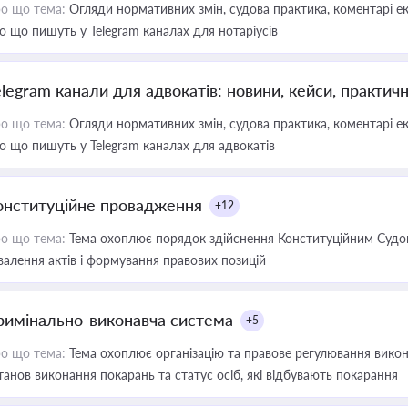
о що тема:
Огляди нормативних змін, судова практика, коментарі екс
о що пишуть у Telegram каналах для нотаріусів
elegram канали для адвокатів: новини, кейси, практич
о що тема:
Огляди нормативних змін, судова практика, коментарі екс
о що пишуть у Telegram каналах для адвокатів
онституційне провадження
+12
о що тема:
Тема охоплює порядок здійснення Конституційним Судом
валення актів і формування правових позицій
римінально-виконавча система
+5
о що тема:
Тема охоплює організацію та правове регулювання викона
танов виконання покарань та статус осіб, які відбувають покарання