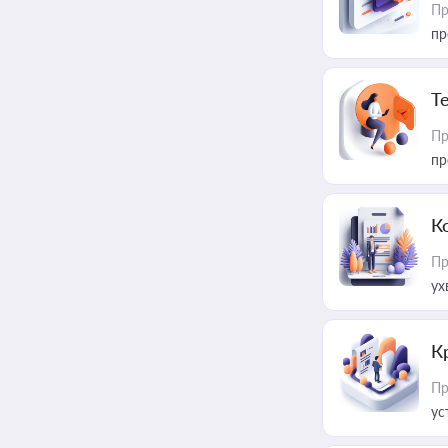
Пр
пр
T
Пр
пр
К
Пр
ух
К
Пр
ус