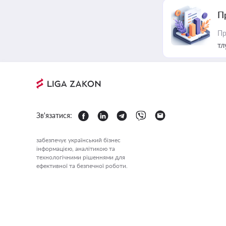
П
Пр
тл
Зв'язатися:
забезпечує український бізнес
інформацією, аналітикою та
технологічними рішеннями для
ефективної та безпечної роботи.