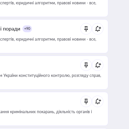
пертів, юридичні алгоритми, правові новини - все,
ні поради
+90
пертів, юридичні алгоритми, правові новини - все,
 України конституційного контролю, розгляду справ,
ння кримінальних покарань, діяльність органів і