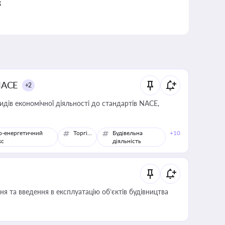
к
NACE
+2
идів економічної діяльності до стандартів NACE,
о-енергетичний
Торгівля
Будівельна
+10
кс
діяльність
я та введення в експлуатацію об’єктів будівництва