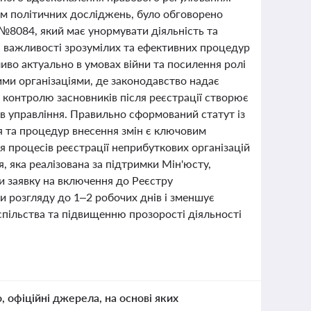
ом політичних досліджень, було обговорено
№8084, який має унормувати діяльність та
а важливості зрозумілих та ефективних процедур
ливо актуально в умовах війни та посилення ролі
ми організаціями, де законодавство надає
о контролю засновників після реєстрації створює
нів управління. Правильно сформований статут із
я та процедур внесення змін є ключовим
ія процесів реєстрації неприбуткових організацій
, яка реалізована за підтримки Мін'юсту,
и заявку на включення до Реєстру
и розгляду до 1–2 робочих днів і зменшує
пільства та підвищенню прозорості діяльності
о, офіційні джерела, на основі яких