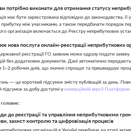
ви потрібно виконати для отримання статусу неприбу
ція має бути зареєстрована відповідно до законодавства, її
 прибутку між учасниками, а також передбачати порядок пере
ого організація включається до Реєстру неприбуткових уста
ює нова послуга онлайн-реєстрації неприбуткових орг
державної реєстрації ГО заявник може одразу подати заявк
цій без додаткових документів. Дані автоматично передають
 1–2 робочих днів, що значно спрощує та пришвидшує про
тань — це короткий підсумок змісту публікацій за день. По
 підсумок за добу доступні у
комерційній версії Платформи
 головне:
оди до реєстрації та управління неприбутковими гро
ви, захист контролю та цифровізація процесів
неприбуткових організацій в Україні перебуває на етапі ак