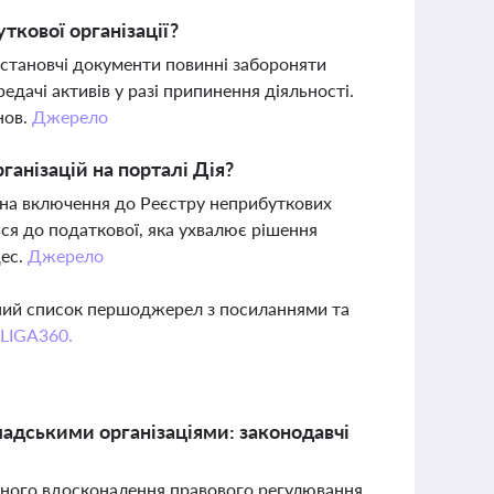
ткової організації?
 установчі документи повинні забороняти
дачі активів у разі припинення діяльності.
нов.
Джерело
анізацій на порталі Дія?
у на включення до Реєстру неприбуткових
ся до податкової, яка ухвалює рішення
цес.
Джерело
вний список першоджерел з посиланнями та
 LIGA360.
мадськими організаціями: законодавчі
тивного вдосконалення правового регулювання.