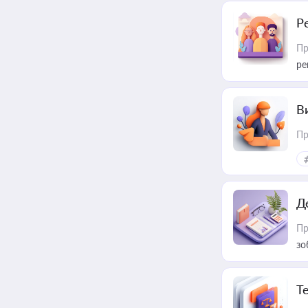
Р
Пр
ре
В
Пр
Д
Пр
зо
T