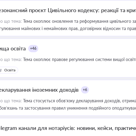
езонансний проєкт Цивільного кодексу: реакції та кр
о що тема:
Тема охоплює оновлення та реформування цивільного за
гулювання майнових і немайнових прав, договірних відносин та прав
ища освіта
+46
о що тема:
Тема охоплює правове регулювання системи вищої освіти, о
Освіта
екларування іноземних доходів
+6
о що тема:
Тема стосується обов’язку декларування доходів, отрим
бов’язань та застосування правил уникнення подвійного оподаткува
elegram канали для нотаріусів: новини, кейси, практич