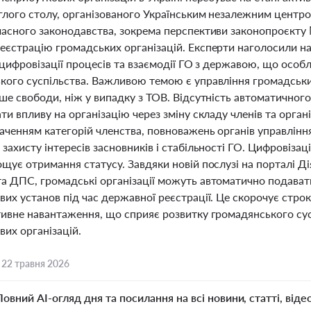
углого столу, організованого Українським незалежним центр
часного законодавства, зокрема перспективи законопроєкту 
еєстрацію громадських організацій. Експерти наголосили н
 цифровізації процесів та взаємодії ГО з державою, що особ
кого суспільства. Важливою темою є управління громадськи
ше свободи, ніж у випадку з ТОВ. Відсутність автоматичног
ти впливу на організацію через зміну складу членів та орга
наченням категорій членства, повноважень органів управлінн
захисту інтересів засновників і стабільності ГО. Цифровізац
щує отримання статусу. Завдяки новій послузі на порталі Дія
а ДПС, громадські організації можуть автоматично подават
их установ під час державної реєстрації. Це скорочує строк
тивне навантаження, що сприяє розвитку громадянського сус
их організацій.
,
22 травня 2026
Повний AI-огляд дня та посилання на всі новини, статті, віде