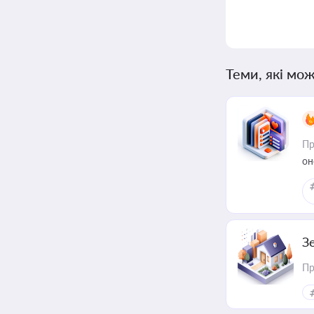
Теми, які мож
Пр
он
З
Пр