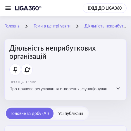
ВХІД ДО LIGA360
Головна
Теми в центрі уваги
Діяльність неприбуткових організацій
Діяльність неприбуткових
організацій
ПРО ЩО ТЕМА:
Про правове регулювання створення, функціонування
та податковий статус неприбуткових організацій
Головне за добу (AI)
Усі публікації