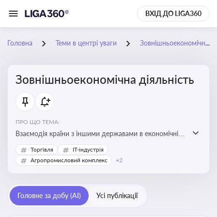
ВХІД ДО LIGA360
Головна
Теми в центрі уваги
Зовнішньоекономічна діяльність
Зовнішньоекономічна діяльність
ПРО ЩО ТЕМА:
Взаємодія країни з іншими державами в економічній
сфері, включаючи експорт та імпорт товарів і послуг,
Торгівля
IT-індустрія
міжнародні фінансові операції, інвестиції, торгівлю,
Агропромисловий комплекс
+2
митне регулювання
Головне за добу (AI)
Усі публікації