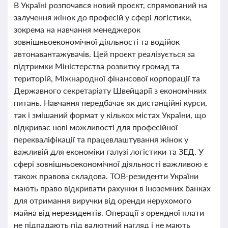
В Україні розпочався новий проєкт, спрямований на
залучення жінок до професій у сфері логістики,
зокрема на навчання менеджерок
зовнішньоекономічної діяльності та водійок
автонавантажувачів. Цей проєкт реалізується за
підтримки Міністерства розвитку громад та
територій, Міжнародної фінансової корпорації та
Державного секретаріату Швейцарії з економічних
питань. Навчання передбачає як дистанційні курси,
так і змішаний формат у кількох містах України, що
відкриває нові можливості для професійної
перекваліфікації та працевлаштування жінок у
важливій для економіки галузі логістики та ЗЕД. У
сфері зовнішньоекономічної діяльності важливою є
також правова складова. ТОВ-резиденти України
мають право відкривати рахунки в іноземних банках
для отримання виручки від оренди нерухомого
майна від нерезидентів. Операції з орендної плати
не підпадають під валютний нагляд і не мають