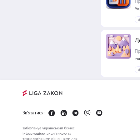
Пр
Ук
ін
Д
Пр
ек
Зв'язатися:
забезпечує український бізнес
інформацією, аналітикою та
технологічними рішеннями для