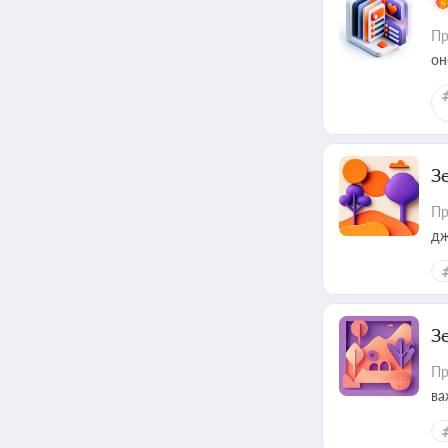
Пр
он
З
Пр
дж
З
Пр
ва
ре