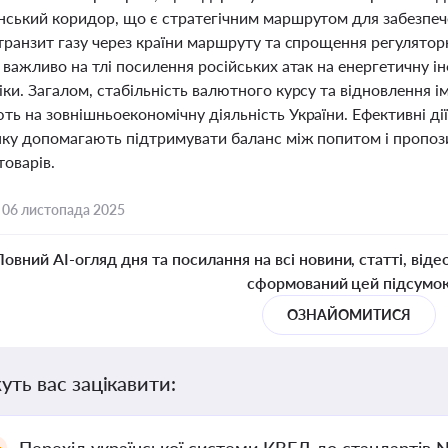
нський коридор, що є стратегічним маршрутом для забезпеч
 транзит газу через країни маршруту та спрощення регулято
 важливо на тлі посилення російських атак на енергетичну 
іки. Загалом, стабільність валютного курсу та відновлення 
ь на зовнішньоекономічну діяльність України. Ефективні ді
нку допомагають підтримувати баланс між попитом і пропоз
товарів.
,
06 листопада 2025
Повний AI-огляд дня та посилання на всі новини, статті, віде
сформований цей підсумо
ОЗНАЙОМИТИСЯ
уть вас зацікавити: