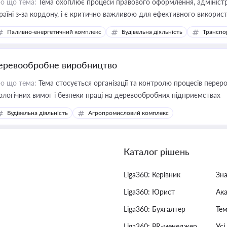
о що тема:
Тема охоплює процеси правового оформлення, адміністр
раїні з-за кордону, і є критично важливою для ефективного використ
фраструктурних проєктів
Паливно-енергетичний комплекс
Будівельна діяльність
Транспо
еревообробне виробництво
о що тема:
Тема стосується організації та контролю процесів перер
ологічних вимог і безпеки праці на деревообробних підприємствах
Будівельна діяльність
Агропромисловий комплекс
Каталог рішень
Liga360: Керівник
Зн
Liga360: Юрист
Ак
Liga360: Бухгалтер
Тем
Liga360: PR-менеджер
Усі