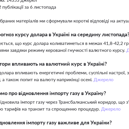
2 публікації за 6 листопада
ібраних матеріалів ми сформували короткі відповіді на актуал
огноз курсу долара в Україні на середину листопада
ється, що курс долара коливатиметься в межах 41,8-42,2 г
ями завдяки режиму керованої гнучкості валютного курсу.
тори впливають на валютний курс в Україні?
долара впливають енергетичні проблеми, суспільні настрої, 
, а також попит на валюту наприкінці осені.
Джерело
мо про відновлення імпорту газу в Україну?
відновила імпорт газу через Трансбалканський коридор, що з'
ю тарифів на транзит та спрощенню процедур.
Джерело
дновлення імпорту газу важливе для України?