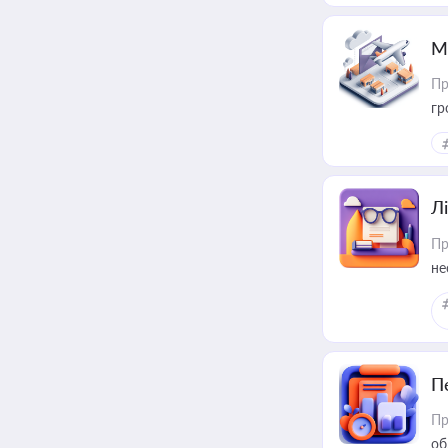
М
Пр
гр
Лі
Пр
не
П
Пр
об