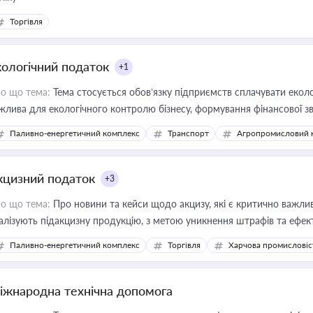
Торгівля
кологічний податок
+1
о що тема:
Тема стосується обов’язку підприємств сплачувати еколо
жлива для екологічного контролю бізнесу, формування фінансової 
конодавства
Паливно-енергетичний комплекс
Транспорт
Агропромисловий 
кцизний податок
+3
о що тема:
Про новини та кейси щодо акцизу, які є критично важли
алізують підакцизну продукцію, з метою уникнення штрафів та ефек
Паливно-енергетичний комплекс
Торгівля
Харчова промисловіс
іжнародна технічна допомога