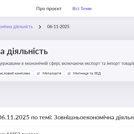
Про проєкт
Всі Теми
мічна діяльність
06-11-2025
 діяльність
ержавами в економічній сфері, включаючи експорт та імпорт товарів 
 регулювання
исловий комплекс
Металургія
Митниця та ЗЕД
06.11.2025 по темі: Зовнішньоекономічна діяльн
но:
14353 джерел