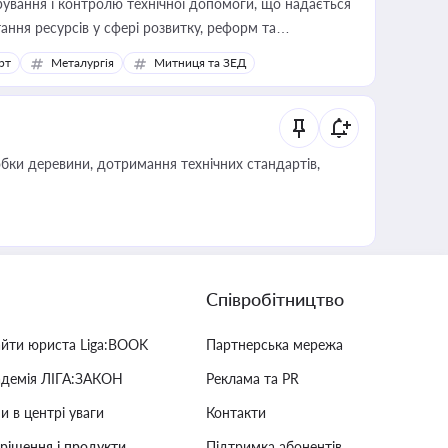
ування і контролю технічної допомоги, що надається
ання ресурсів у сфері розвитку, реформ та
рт
Металургія
Митниця та ЗЕД
обки деревини, дотримання технічних стандартів,
Співробітництво
айти юриста Liga:BOOK
Партнерська мережа
адемія ЛІГА:ЗАКОН
Реклама та PR
и в центрі уваги
Контакти
 рішення і продукти
Підтримка абонентів