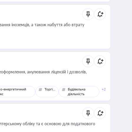
ання іноземців, а також набуття або втрату
оформлення, анулювання ліцензій і дозволів,
о-енергетичний
Торгівля
Будівельна
+2
кс
діяльність
алтерському обліку та є основою для податкового