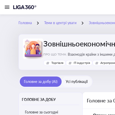
Головна
Теми в центрі уваги
Зовнішньоеконо
Зовнішньоекономічна
Взаємодія країни з іншими д
ПРО ЩО ТЕМА:
інвестиції, торгівлю, митне
Торгівля
IT-індустрія
Агропром
Головне за добу (AI)
Усі публікації
ГОЛОВНЕ ЗА ДОБУ
Головне за 
Головне за сьогодні
Опрацьова