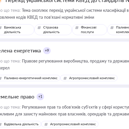
Перехід української системи КВЕД до стандартів 
о що тема:
Тема охоплює перехід української системи класифікації в
овлення кодів КВЕД та пов'язані нормативні зміни
Банківська
Страхова
Фінансові
Паливн
діяльність
діяльність
послуги
компле
елена енергетика
+9
о що тема:
Правове регулювання виробництва, продажу та державної
ерел
Паливно-енергетичний комплекс
Агропромисловий комплекс
емельне право
+1
о що тема:
Регулювання прав та обов’язків суб’єктів у сфері корист
жливим для захисту майнових прав власників, орендарів та держави
сурсами
Будівельна діяльність
Агропромисловий комплекс