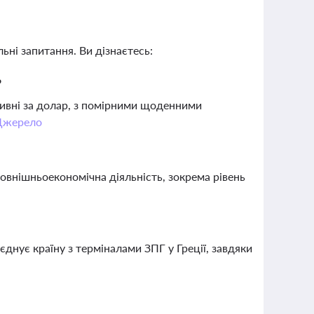
ьні запитання. Ви дізнаєтесь:
?
ривні за долар, з помірними щоденними
Джерело
зовнішньоекономічна діяльність, зокрема рівень
єднує країну з терміналами ЗПГ у Греції, завдяки