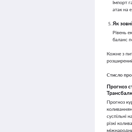
Імпорт г
атак на 
Як зовн
Рівень е
баланс п
Кожне з пи
розширений
Стисло про
Прогноз с
Трансбалк
Прогноз кур
коливаннями
суспільні н
різкі коли
міжнародних