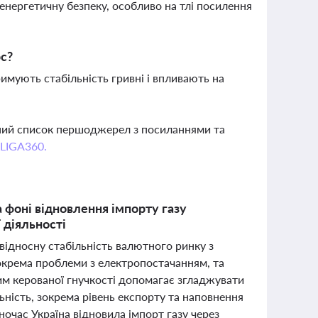
енергетичну безпеку, особливо на тлі посилення
рс?
имують стабільність гривні і впливають на
вний список першоджерел з посиланнями та
 LIGA360.
а фоні відновлення імпорту газу
 діяльності
 відносну стабільність валютного ринку з
зокрема проблеми з електропостачанням, та
жим керованої гнучкості допомагає згладжувати
ність, зокрема рівень експорту та наповнення
очас Україна відновила імпорт газу через