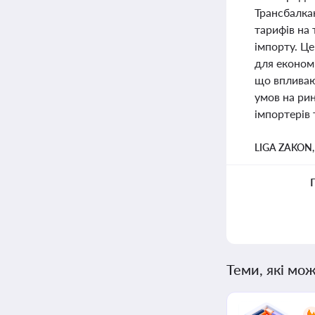
Трансбалка
тарифів на
імпорту. Це
для економ
що впливают
умов на ри
імпортерів 
LIGA ZAKON
Теми, які мож