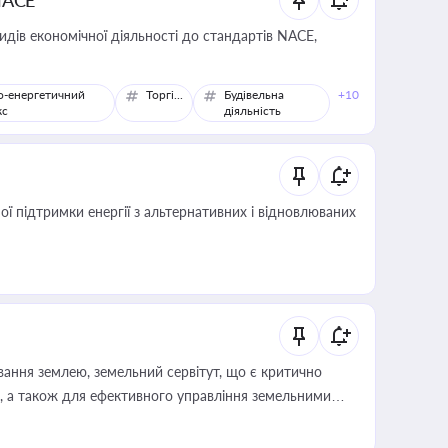
NACE
идів економічної діяльності до стандартів NACE,
о-енергетичний
Торгівля
Будівельна
+10
кс
діяльність
 підтримки енергії з альтернативних і відновлюваних
ування землею, земельний сервітут, що є критично
, а також для ефективного управління земельними