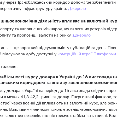
азу через Трансбалканський коридор допомагає забезпечити 
енергетичну інфраструктуру країни.
Джерело
ішньоекономічна діяльність впливає на валютний ку
кспорту та наповнення міжнародних валютних резервів підтр
опиту та пропозиції валюти на ринку.
Джерело
тань — це короткий підсумок змісту публікацій за день. По
 підсумок за добу доступні у
комерційній версії Платформи
 головне:
табільності курсу долара в Україні до 16 листопада н
анським коридором та впливу зовнішньоекономічної
су долара в Україні на період до 16 листопада свідчить про
 в межах 41,8-42,2 гривні за долар. Енергетичні фактори, 
астрої через воєнні дії впливають на валютний курс, але ре
вання. Важливим чинником також є зовнішньоекономічна діяль
 валютних резервів, що підтримує стабільність гривні. Водн