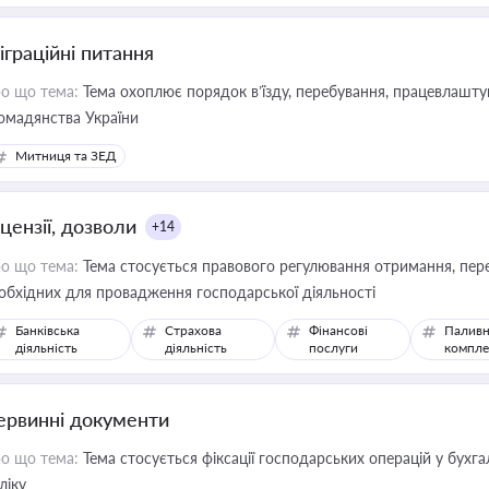
іграційні питання
о що тема:
Тема охоплює порядок в’їзду, перебування, працевлаштув
омадянства України
Митниця та ЗЕД
цензії, дозволи
+14
о що тема:
Тема стосується правового регулювання отримання, пере
обхідних для провадження господарської діяльності
Банківська
Страхова
Фінансові
Паливн
діяльність
діяльність
послуги
компле
ервинні документи
о що тема:
Тема стосується фіксації господарських операцій у бухг
ліку