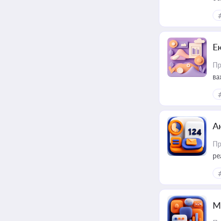
Е
Пр
ва
за
А
Пр
ре
М