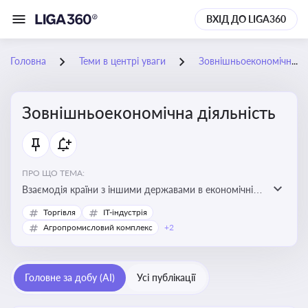
ВХІД ДО LIGA360
Головна
Теми в центрі уваги
Зовнішньоекономічна діяльність
Зовнішньоекономічна діяльність
ПРО ЩО ТЕМА:
Взаємодія країни з іншими державами в економічній
сфері, включаючи експорт та імпорт товарів і послуг,
Торгівля
IT-індустрія
міжнародні фінансові операції, інвестиції, торгівлю,
Агропромисловий комплекс
+2
митне регулювання
Головне за добу (AI)
Усі публікації