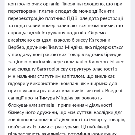
контролюючих органів. Також наголошено, що при
перетворенні платник податків може здійснити
перереєстрацію платника ПДВ, але дата реєстрації
та податковий номер залишаються незмінними, що
спрощує адміністрування податків. Окремо
висвітлено скандал навколо бізнесу Катерини
Вербер, дружини Тимура Міндіча, яка підозрюється
у продажу контрафактних товарів відомих брендів
за ціною оригіналів через компанію Kameron. Бізнес
має складну багаторівневу структуру власності з
мінімальним статутним капіталом, що викликає
підозри у використанні компанії як «ширми» для
приховування реальних власників і активів. Введені
санкції проти Тимура Міндіча загрожують
блокуванням активів і припиненням діяльності
бізнесу його дружини, що має суттєві наслідки для
зовнішньоекономічної діяльності та імпорту товарів,
пов'язаних із цими структурами. Ці публікації
підкреслюють важливість розуміння юридичних