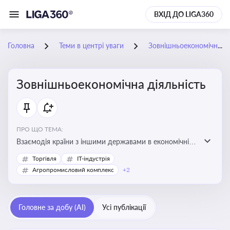
ВХІД ДО LIGA360
Головна
Теми в центрі уваги
Зовнішньоекономічна діяльність
Зовнішньоекономічна діяльність
ПРО ЩО ТЕМА:
Взаємодія країни з іншими державами в економічній
сфері, включаючи експорт та імпорт товарів і послуг,
Торгівля
IT-індустрія
міжнародні фінансові операції, інвестиції, торгівлю,
Агропромисловий комплекс
+2
митне регулювання
Головне за добу (AI)
Усі публікації