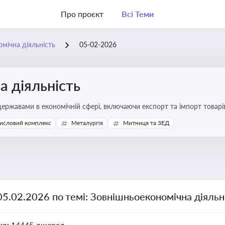
Про проєкт
Всі Теми
мічна діяльність
05-02-2026
 діяльність
ержавами в економічній сфері, включаючи експорт та імпорт товарів 
 регулювання
исловий комплекс
Металургія
Митниця та ЗЕД
05.02.2026 по темі: Зовнішньоекономічна діяльн
но:
14445 джерел