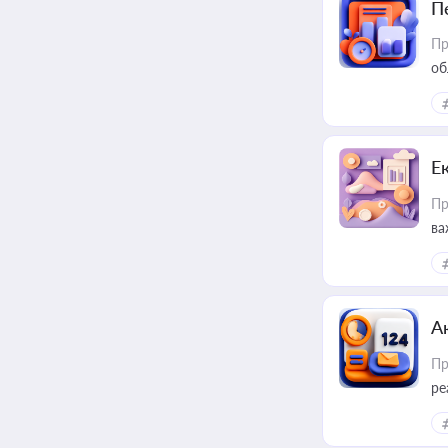
П
Пр
об
Е
Пр
ва
за
А
Пр
ре