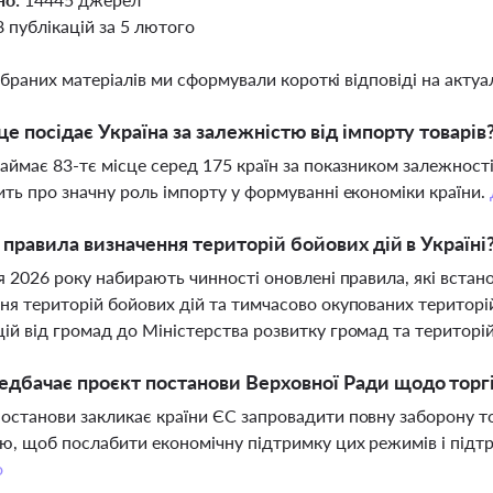
8 публікацій за 5 лютого
ібраних матеріалів ми сформували короткі відповіді на актуал
це посідає Україна за залежністю від імпорту товарів
займає 83-тє місце серед 175 країн за показником залежност
ить про значну роль імпорту у формуванні економіки країни.
і правила визначення територій бойових дій в Україні
ня 2026 року набирають чинності оновлені правила, які встано
ня територій бойових дій та тимчасово окупованих територ
ій від громад до Міністерства розвитку громад та територі
дбачає проєкт постанови Верховної Ради щодо торгі
останови закликає країни ЄС запровадити повну заборону тор
ю, щоб послабити економічну підтримку цих режимів і підтри
о