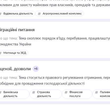
жливим для захисту майнових прав власників, орендарів та держави
сурсами
Будівельна діяльність
Агропромисловий комплекс
іграційні питання
о що тема:
Тема охоплює порядок в’їзду, перебування, працевлаштув
омадянства України
Митниця та ЗЕД
цензії, дозволи
+6
о що тема:
Тема стосується правового регулювання отримання, пере
обхідних для провадження господарської діяльності
Банківська
Страхова
Фінансові
Паливн
діяльність
діяльність
послуги
компле