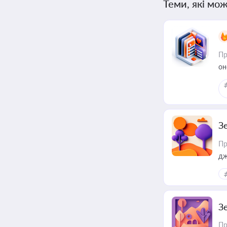
Теми, які мож
Пр
он
З
Пр
дж
З
Пр