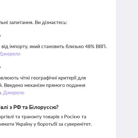
ьні запитання. Ви дізнаєтесь:
?
і від імпорту, який становить близько 48% ВВП.
Джерело
?
влюють чіткі географічні критерії для
ій. Введено механізм прямого подання
й.
Джерело
влі з РФ та Білоруссю?
гівлі та транзиту товарів з Росією та
мати Україну у боротьбі за суверенітет.