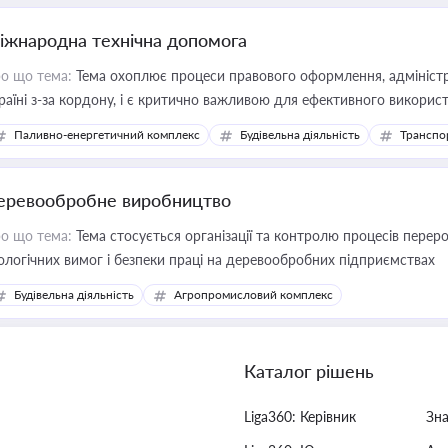
іжнародна технічна допомога
о що тема:
Тема охоплює процеси правового оформлення, адміністр
раїні з-за кордону, і є критично важливою для ефективного використ
фраструктурних проєктів
Паливно-енергетичний комплекс
Будівельна діяльність
Транспо
еревообробне виробництво
о що тема:
Тема стосується організації та контролю процесів перер
ологічних вимог і безпеки праці на деревообробних підприємствах
Будівельна діяльність
Агропромисловий комплекс
Каталог рішень
Liga360: Керівник
Зн