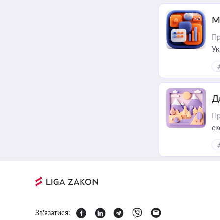
М
Пр
Ук
ін
Д
Пр
ек
Зв'язатися: