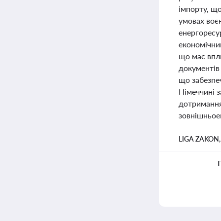
імпорту, щ
умовах воє
енергоресур
економічний
що має впл
документів
що забезпеч
Німеччині 
дотримання
зовнішньоек
LIGA ZAKON