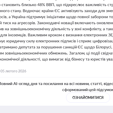
о становить близько 48% ВВП, що підкреслює важливість стр
нного стану. Водночас країни ЄС активізують заходи для зме
сів, а Україна підтримує ініціативи щодо повної заборони т
 тиск на агресорів. Законодавчі новації включають оновлен
ив на зовнішньоекономічну діяльність у зоні конфлікту, а 
 для іноземців. Важливим кроком є визнання електронних ЗЕ
ує юридичну силу електронних підписів і сприяє цифровізац
затримано депутата за порушення санкцій ЄС щодо Білорусі,
м зовнішньоекономічних обмежень. Загалом, ці події свідча
ономічної діяльності, що вимагає від бізнесу та юристів ув
,
05 лютого 2026
Повний AI-огляд дня та посилання на всі новини, статті, віде
сформований цей підсумо
ОЗНАЙОМИТИСЯ