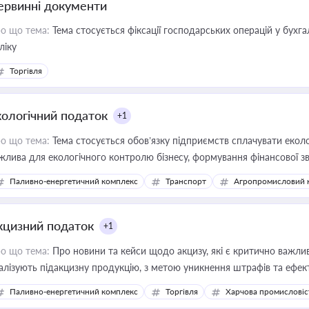
ервинні документи
о що тема:
Тема стосується фіксації господарських операцій у бухг
ліку
Торгівля
кологічний податок
+1
о що тема:
Тема стосується обов’язку підприємств сплачувати еколо
жлива для екологічного контролю бізнесу, формування фінансової 
конодавства
Паливно-енергетичний комплекс
Транспорт
Агропромисловий 
кцизний податок
+1
о що тема:
Про новини та кейси щодо акцизу, які є критично важли
алізують підакцизну продукцію, з метою уникнення штрафів та ефек
Паливно-енергетичний комплекс
Торгівля
Харчова промисловіс