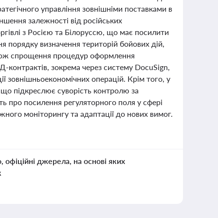
атегічного управління зовнішніми поставками в
ншення залежності від російських
оргівлі з Росією та Білоруссю, що має посилити
ня порядку визначення територій бойових дій,
також спрощення процедур оформлення
Д-контрактів, зокрема через систему DocuSign,
ії зовнішньоекономічних операцій. Крім того, у
 що підкреслює суворість контролю за
ть про посилення регуляторного поля у сфері
ажного моніторингу та адаптації до нових вимог.
о, офіційні джерела, на основі яких
к