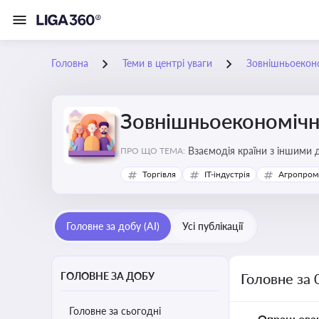
Головна
Теми в центрі уваги
Зовнішньоеконо
Зовнішньоекономічна
Взаємодія країни з іншими д
ПРО ЩО ТЕМА:
інвестиції, торгівлю, митне
Торгівля
IT-індустрія
Агропром
Головне за добу (AI)
Усі публікації
ГОЛОВНЕ ЗА ДОБУ
Головне за 
Головне за сьогодні
Опрацьова