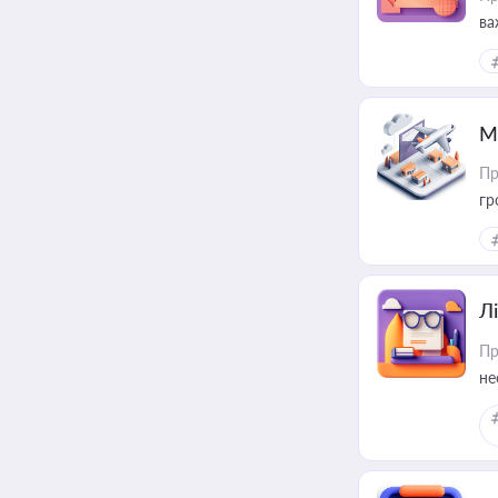
ва
ре
М
Пр
гр
Лі
Пр
не