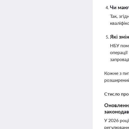
Чи мают
Так, згі
кваліфік
Які змі
НБУ пом'
операції
запровад
Кожне з пи
розширений
Стисло про
Оновлення
законодав
У 2026 році
регулювання