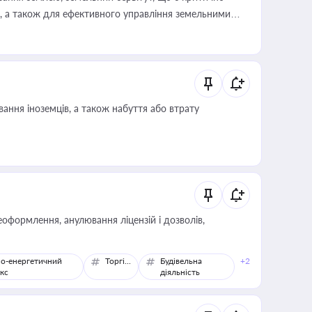
, а також для ефективного управління земельними
ання іноземців, а також набуття або втрату
оформлення, анулювання ліцензій і дозволів,
о-енергетичний
Торгівля
Будівельна
+2
кс
діяльність