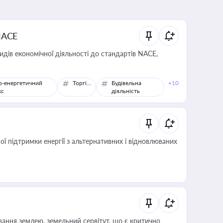
NACE
идів економічної діяльності до стандартів NACE,
о-енергетичний
Торгівля
Будівельна
+10
кс
діяльність
 підтримки енергії з альтернативних і відновлюваних
ування землею, земельний сервітут, що є критично