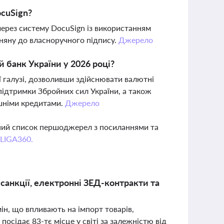
ocuSign?
 через систему DocuSign із використанням
няну до власноручного підпису.
Джерело
 банк України у 2026 році?
 галузі, дозволивши здійснювати валютні
 підтримки Збройних сил України, а також
ішніми кредитами.
Джерело
вний список першоджерел з посиланнями та
 LIGA360.
 санкції, електронні ЗЕД-контракти та
ін, що впливають на імпорт товарів,
посідає 83-тє місце у світі за залежністю від