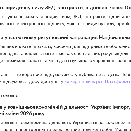
ь юридичну силу ЗЕД-контракти, підписані через D
дно з українським законодавством, ЗЕД-контракти, підписані
ованого електронного підпису, мають юридичну силу, прирів
ни у валютному регулюванні запровадив Національний
якшив валютні правила, зокрема для підприємств оборонної
 понад встановлені ліміти в межах спеціальних рахунків для
ив позикові валютні ліміти для гнучкішого управління зовн
тань — це короткий підсумок змісту публікацій за день. По
 підсумок за добу доступні у
комерційній версії Платформи
 головне:
 у зовнішньоекономічній діяльності України: імпорт,
чі зміни 2026 року
 зовнішньоекономічна діяльність України зазнає важливих зм
 зовнішньої торгівлі та електронний документообіг. Україна 