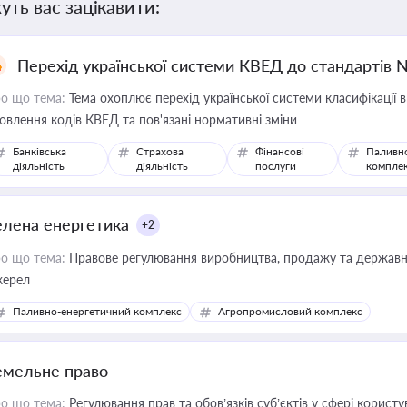
уть вас зацікавити:
Перехід української системи КВЕД до стандартів 
о що тема:
Тема охоплює перехід української системи класифікації в
овлення кодів КВЕД та пов'язані нормативні зміни
Банківська
Страхова
Фінансові
Паливн
діяльність
діяльність
послуги
компле
елена енергетика
+2
о що тема:
Правове регулювання виробництва, продажу та державної
ерел
Паливно-енергетичний комплекс
Агропромисловий комплекс
емельне право
о що тема:
Регулювання прав та обов’язків суб’єктів у сфері корист