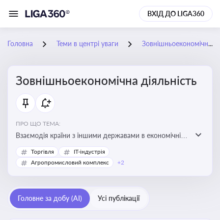
ВХІД ДО LIGA360
Головна
Теми в центрі уваги
Зовнішньоекономічна діяльність
Зовнішньоекономічна діяльність
ПРО ЩО ТЕМА:
Взаємодія країни з іншими державами в економічній
сфері, включаючи експорт та імпорт товарів і послуг,
Торгівля
IT-індустрія
міжнародні фінансові операції, інвестиції, торгівлю,
Агропромисловий комплекс
+2
митне регулювання
Головне за добу (AI)
Усі публікації