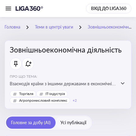
ВХІД ДО LIGA360
Головна
Теми в центрі уваги
Зовнішньоекономічна діяльність
Зовнішньоекономічна діяльність
ПРО ЩО ТЕМА:
Взаємодія країни з іншими державами в економічній
сфері, включаючи експорт та імпорт товарів і послуг,
Торгівля
IT-індустрія
міжнародні фінансові операції, інвестиції, торгівлю,
Агропромисловий комплекс
+2
митне регулювання
Головне за добу (AI)
Усі публікації