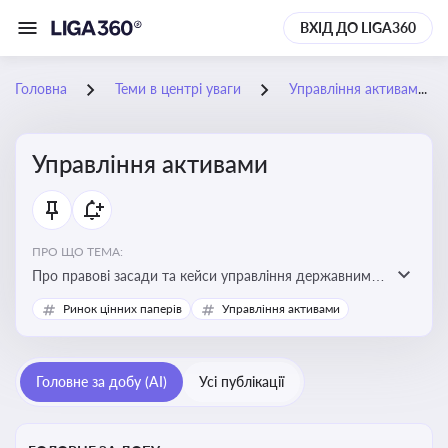
ВХІД ДО LIGA360
Головна
Теми в центрі уваги
Управління активами
Управління активами
ПРО ЩО ТЕМА:
Про правові засади та кейси управління державними,
комунальними та корпоративними активами, для
Ринок цінних паперів
Управління активами
юристів і керівників, які відповідають за збереження
та ефективне використання майна підприємств і
держави
Головне за добу (AI)
Усі публікації