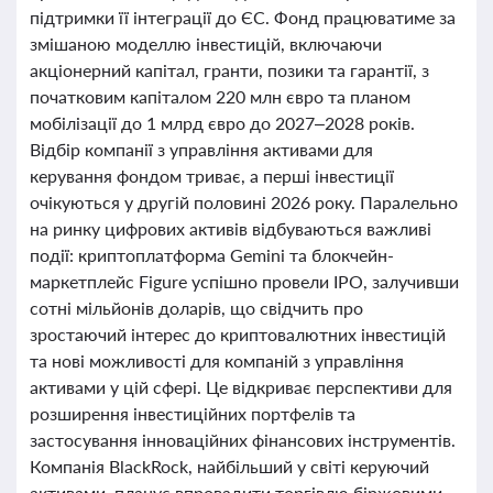
підтримки її інтеграції до ЄС. Фонд працюватиме за
змішаною моделлю інвестицій, включаючи
акціонерний капітал, гранти, позики та гарантії, з
початковим капіталом 220 млн євро та планом
мобілізації до 1 млрд євро до 2027–2028 років.
Відбір компанії з управління активами для
керування фондом триває, а перші інвестиції
очікуються у другій половині 2026 року. Паралельно
на ринку цифрових активів відбуваються важливі
події: криптоплатформа Gemini та блокчейн-
маркетплейс Figure успішно провели IPO, залучивши
сотні мільйонів доларів, що свідчить про
зростаючий інтерес до криптовалютних інвестицій
та нові можливості для компаній з управління
активами у цій сфері. Це відкриває перспективи для
розширення інвестиційних портфелів та
застосування інноваційних фінансових інструментів.
Компанія BlackRock, найбільший у світі керуючий
активами, планує впровадити торгівлю біржовими