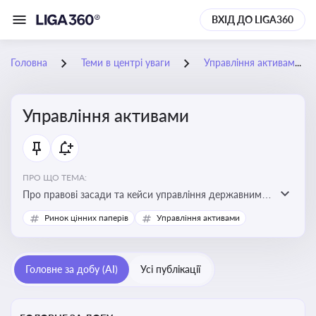
ВХІД ДО LIGA360
Головна
Теми в центрі уваги
Управління активами
Управління активами
ПРО ЩО ТЕМА:
Про правові засади та кейси управління державними,
комунальними та корпоративними активами, для
Ринок цінних паперів
Управління активами
юристів і керівників, які відповідають за збереження
та ефективне використання майна підприємств і
держави
Головне за добу (AI)
Усі публікації