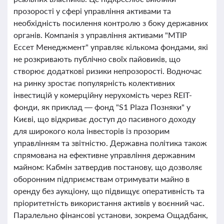
прозорості у сфері управління активами та
необхідність посилення контролю з боку державних
органів. Компанія з управління активами "МТІР
Ессет Менеджмент" управляє кількома фондами, які
не розкривають публічно своїх пайовиків, що
створює додаткові ризики непрозорості. Водночас
на ринку зростає популярність колективних
інвестицій у комерційну нерухомість через REIT-
фонди, як приклад — фонд "S1 Plaza Позняки" у
Києві, що відкриває доступ до пасивного доходу
для широкого кола інвесторів із прозорим
управлінням та звітністю. Державна політика також
спрямована на ефективне управління державним
майном: Кабмін затвердив постанову, що дозволяє
оборонним підприємствам отримувати майно в
оренду без аукціону, що підвищує оперативність та
пріоритетність використання активів у воєнний час.
Паралельно фінансові установи, зокрема Ощадбанк,