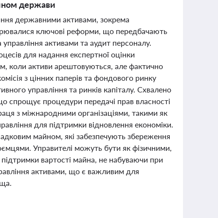
айном держави
вління державними активами, зокрема
орювалися ключові реформи, що передбачають
а управління активами та аудит персоналу.
цесів для надання експертної оцінки
ям, коли активи арештовуються, але фактично
місія з цінних паперів та фондового ринку
вного управління та ринків капіталу. Схвалено
 що спрощує процедури передачі прав власності
праця з міжнародними організаціями, такими як
авління для підтримки відновлення економіки.
падковим майном, які забезпечують збереження
ємцями. Управителі можуть бути як фізичними,
я підтримки вартості майна, не набуваючи при
равління активами, що є важливим для
ища.