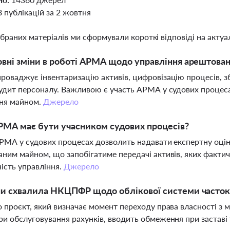
8 публікацій за 2 жовтня
ібраних матеріалів ми сформували короткі відповіді на актуал
овні зміни в роботі АРМА щодо управління арештов
оваджує інвентаризацію активів, цифровізацію процесів, з
удит персоналу. Важливою є участь АРМА у судових процес
ння майном.
Джерело
МА має бути учасником судових процесів?
РМА у судових процесах дозволить надавати експертну оці
ним майном, що запобігатиме передачі активів, яких фактич
ість управління.
Джерело
ни схвалила НКЦПФР щодо облікової системи часто
 проєкт, який визначає момент переходу права власності з 
и обслуговування рахунків, вводить обмеження при заставі 