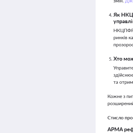
змін.
Дж
Як НКЦ
управлі
НКЦПФР 
ринків к
прозорос
Хто мож
Управите
здійснює
та отрим
Кожне з пи
розширений
Стисло про
АРМА рефо