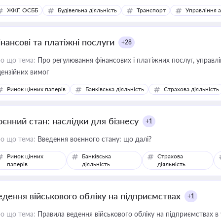
ЖКГ, ОСББ
Будівельна діяльність
Транспорт
Управління 
інансові та платіжні послуги
+28
о що тема:
Про регулювання фінансових і платіжних послуг, управління коштами, приймання платежів та дотримання
цензійних вимог
Ринок цінних паперів
Банківська діяльність
Страхова діяльність
оєнний стан: наслідки для бізнесу
+1
о що тема:
Введення воєнного стану: що далі?
Ринок цінних
Банківська
Страхова
паперів
діяльність
діяльність
едення військового обліку на підприємствах
+1
о що тема:
Правила ведення військового обліку на підприємствах в