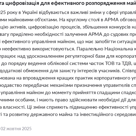
та цифровізація для ефективного розпорядження м
25 року в Україні відбуваються важливі зміни у сфері упра
ми майновими об'єктами. На круглому столі в АРМА обгов
цію активів, цифровізацію процесів, збільшення конкурсів н
вагу приділено необхідності залучення АРМА до судових про
 ефективного управління майном, що має запобігти ситуаці
бо неефективно використовуються. Паралельно Національна ко
рацює над удосконаленням регуляторної бази для корпорати
н до порядку ведення облікової системи часток ТОВ та ТДВ,
додаткові обмеження для захисту інтересів учасників. Спів
мована на впровадження кращих практик корпоративного упр
нодавство передбачає механізми призначення управителів с
 управління майном до моменту прийняття спадщини спадко
чними особами, і мають право здійснювати необхідні дії дл
а власності. Ці зміни сприяють підвищенню ефективності уп
ті та розвитку державного майна та інвестиційного середов
,
02 жовтня 2025