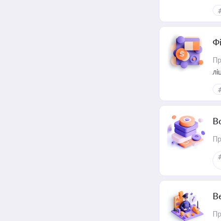
Ф
Пр
лі
В
Пр
В
Пр