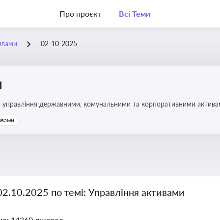
Про проєкт
Всі Теми
ивами
02-10-2025
и
и управління державними, комунальними та корпоративними активами, 
икористання майна підприємств і держави
ивами
02.10.2025 по темі: Управління активами
но:
14360 джерел