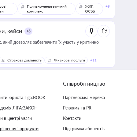
сові
Паливно-енергетичний
ЖКГ,
+9
ги
комплекс
ОСББ
ни, кейси
+6
 який дозволяє забезпечити їх участь у критично
Страхова діяльність
Фінансові послуги
+11
Співробітництво
айти юриста Liga:BOOK
Партнерська мережа
адемія ЛІГА:ЗАКОН
Реклама та PR
и в центрі уваги
Контакти
 рішення і продукти
Підтримка абонентів