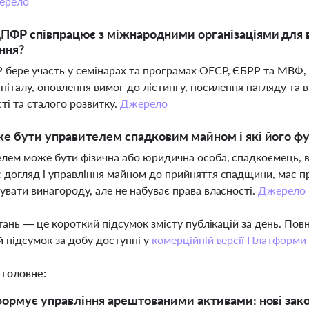
ерело
ПФР співпрацює з міжнародними організаціями для 
ння?
бере участь у семінарах та програмах ОЕСР, ЄБРР та МВФ,
апіталу, оновлення вимог до лістингу, посилення нагляду т
ті та сталого розвитку.
Джерело
е бути управителем спадковим майном і які його фу
лем може бути фізична або юридична особа, спадкоємець, ви
 догляд і управління майном до прийняття спадщини, має пр
увати винагороду, але не набуває права власності.
Джерело
тань — це короткий підсумок змісту публікацій за день. По
 підсумок за добу доступні у
комерційній версії Платформи
 головне:
рмує управління арештованими активами: нові законо