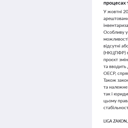
процесах 
У жовтні 20
арештовани
інвентариза
Особливу у
можливості
відсутні а
(НКЦПФР) п
проєкт змі
та вводить 
ОЕСР, спря
Також зако
та належне
так і юриди
цьому прав
стабільнос
LIGA ZAKON