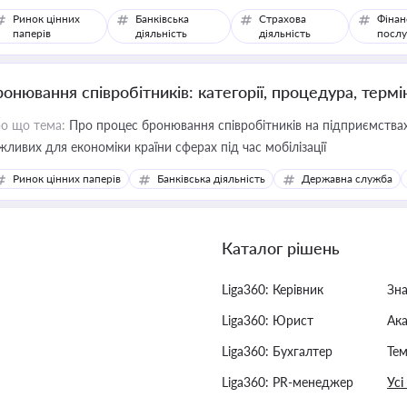
Ринок цінних
Банківська
Страхова
Фінан
паперів
діяльність
діяльність
послу
ронювання співробітників: категорії, процедура, термі
о що тема:
Про процес бронювання співробітників на підприємствах,
жливих для економіки країни сферах під час мобілізації
Ринок цінних паперів
Банківська діяльність
Державна служба
Каталог рішень
Liga360: Керівник
Зн
Liga360: Юрист
Ак
Liga360: Бухгалтер
Тем
Liga360: PR-менеджер
Усі