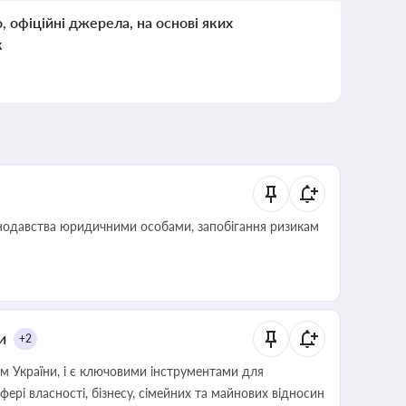
о, офіційні джерела, на основі яких
к
нодавства юридичними особами, запобігання ризикам
и
+2
м України, і є ключовими інструментами для
фері власності, бізнесу, сімейних та майнових відносин