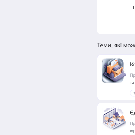
Теми, які мож
К
Пр
та
Є
Пр
юр