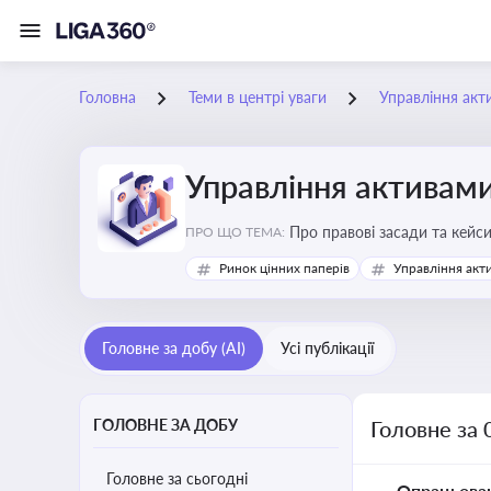
Головна
Теми в центрі уваги
Управління акт
Управління активам
Про правові засади та кейс
ПРО ЩО ТЕМА:
збереження та ефективне в
Ринок цінних паперів
Управління акт
Головне за добу (AI)
Усі публікації
ГОЛОВНЕ ЗА ДОБУ
Головне за 
Головне за сьогодні
Опрацьова