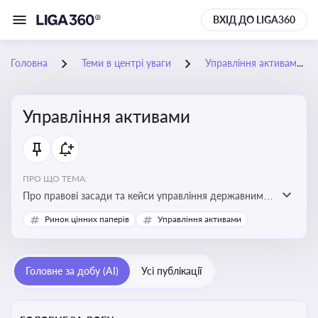
ВХІД ДО LIGA360
Головна
Теми в центрі уваги
Управління активами
Управління активами
ПРО ЩО ТЕМА:
Про правові засади та кейси управління державними,
комунальними та корпоративними активами, для
Ринок цінних паперів
Управління активами
юристів і керівників, які відповідають за збереження
та ефективне використання майна підприємств і
держави
Головне за добу (AI)
Усі публікації