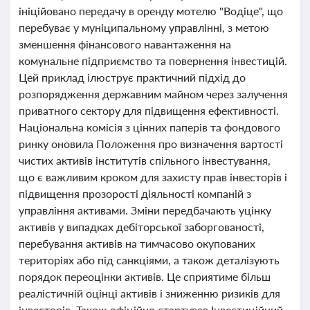
ініційовано передачу в оренду мотелю "Водіце", що
перебуває у муніципальному управлінні, з метою
зменшення фінансового навантаження на
комунальне підприємство та повернення інвестицій.
Цей приклад ілюструє практичний підхід до
розпорядження державним майном через залучення
приватного сектору для підвищення ефективності.
Національна комісія з цінних паперів та фондового
ринку оновила Положення про визначення вартості
чистих активів інститутів спільного інвестування,
що є важливим кроком для захисту прав інвесторів і
підвищення прозорості діяльності компаній з
управління активами. Зміни передбачають уцінку
активів у випадках дебіторської заборгованості,
перебування активів на тимчасово окупованих
територіях або під санкціями, а також деталізують
порядок переоцінки активів. Це сприятиме більш
реалістичній оцінці активів і зниженню ризиків для
інвесторів. Також офіційно стартував Інвестиційний