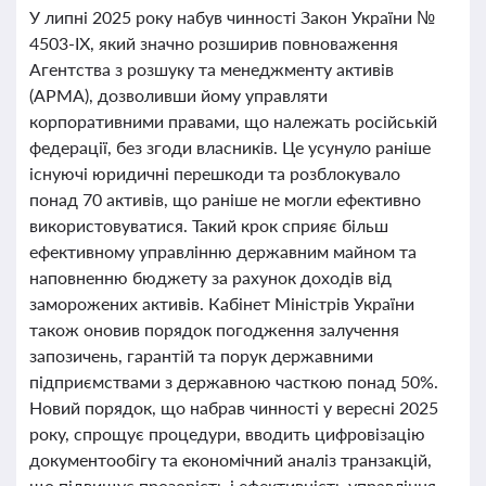
У липні 2025 року набув чинності Закон України №
4503-IX, який значно розширив повноваження
Агентства з розшуку та менеджменту активів
(АРМА), дозволивши йому управляти
корпоративними правами, що належать російській
федерації, без згоди власників. Це усунуло раніше
існуючі юридичні перешкоди та розблокувало
понад 70 активів, що раніше не могли ефективно
використовуватися. Такий крок сприяє більш
ефективному управлінню державним майном та
наповненню бюджету за рахунок доходів від
заморожених активів. Кабінет Міністрів України
також оновив порядок погодження залучення
запозичень, гарантій та порук державними
підприємствами з державною часткою понад 50%.
Новий порядок, що набрав чинності у вересні 2025
року, спрощує процедури, вводить цифровізацію
документообігу та економічний аналіз транзакцій,
що підвищує прозорість і ефективність управління