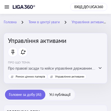
ВХІД ДО LIGA360
Головна
Теми в центрі уваги
Управління активами
Управління активами
ПРО ЩО ТЕМА:
Про правові засади та кейси управління державними,
комунальними та корпоративними активами, для
Ринок цінних паперів
Управління активами
юристів і керівників, які відповідають за збереження
та ефективне використання майна підприємств і
держави
Головне за добу (AI)
Усі публікації