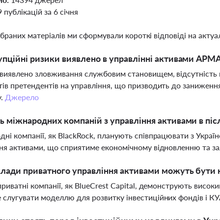
9 публікацій за 6 січня
ібраних матеріалів ми сформували короткі відповіді на актуал
упційні ризики виявлено в управлінні активами АРМ
иявлено зловживання службовим становищем, відсутність н
ів претендентів на управління, що призводить до заниженн
у.
Джерело
ь міжнародних компаній з управління активами в піс
ні компанії, як BlackRock, планують співпрацювати з Украї
ня активами, що сприятиме економічному відновленню та за
лади приватного управління активами можуть бути 
приватні компанії, як BlueCrest Capital, демонструють високи
слугувати моделлю для розвитку інвестиційних фондів і КУА