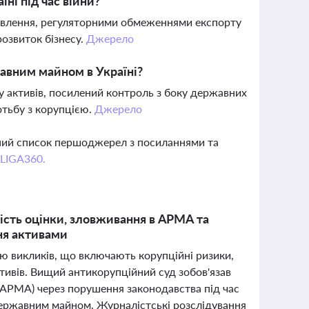
ні під час війни?
новлення, регуляторними обмеженнями експорту
розвиток бізнесу.
Джерело
авним майном в Україні?
у активів, посилений контроль з боку державних
отьбу з корупцією.
Джерело
вний список першоджерел з посиланнями та
 LIGA360.
ість оцінки, зловживання в АРМА та
ня активами
ою викликів, що включають корупційні ризики,
тивів. Вищий антикорупційний суд зобов'язав
 (АРМА) через порушення законодавства під час
 державним майном. Журналістські розслідування