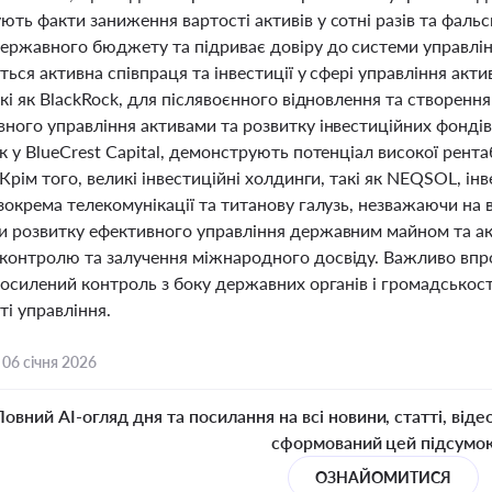
ть факти заниження вартості активів у сотні разів та фаль
державного бюджету та підриває довіру до системи управлі
ться активна співпраця та інвестиції у сфері управління акти
акі як BlackRock, для післявоєнного відновлення та створенн
вного управління активами та розвитку інвестиційних фонді
к у BlueCrest Capital, демонструють потенціал високої рент
 Крім того, великі інвестиційні холдинги, такі як NEQSOL, ін
зокрема телекомунікації та титанову галузь, незважаючи на 
и розвитку ефективного управління державним майном та акт
контролю та залучення міжнародного досвіду. Важливо впр
посилений контроль з боку державних органів і громадськост
і управління.
,
06 січня 2026
Повний AI-огляд дня та посилання на всі новини, статті, віде
сформований цей підсумо
ОЗНАЙОМИТИСЯ