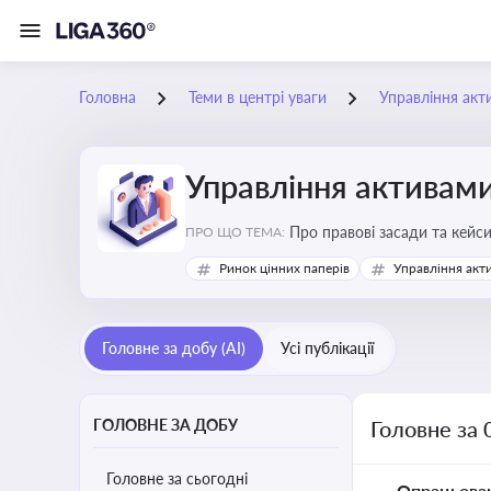
Головна
Теми в центрі уваги
Управління акт
Управління активам
Про правові засади та кейс
ПРО ЩО ТЕМА:
збереження та ефективне в
Ринок цінних паперів
Управління акт
Головне за добу (AI)
Усі публікації
ГОЛОВНЕ ЗА ДОБУ
Головне за 
Головне за сьогодні
Опрацьова