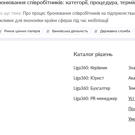
ронювання співробітників: категорії, процедура, термі
о що тема:
Про процес бронювання співробітників на підприємствах,
жливих для економіки країни сферах під час мобілізації
Ринок цінних паперів
Банківська діяльність
Державна служба
Каталог рішень
Liga360: Керівник
Зн
Liga360: Юрист
Ак
Liga360: Бухгалтер
Тем
Liga360: PR-менеджер
Усі
Пол
Умо