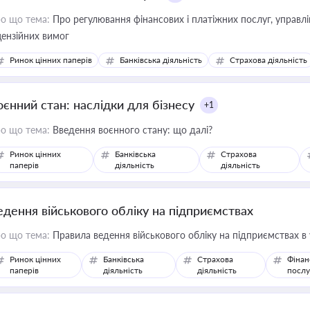
о що тема:
Про регулювання фінансових і платіжних послуг, управління коштами, приймання платежів та дотримання
цензійних вимог
Ринок цінних паперів
Банківська діяльність
Страхова діяльність
оєнний стан: наслідки для бізнесу
+1
о що тема:
Введення воєнного стану: що далі?
Ринок цінних
Банківська
Страхова
паперів
діяльність
діяльність
едення військового обліку на підприємствах
о що тема:
Правила ведення військового обліку на підприємствах в
Ринок цінних
Банківська
Страхова
Фінан
паперів
діяльність
діяльність
послу