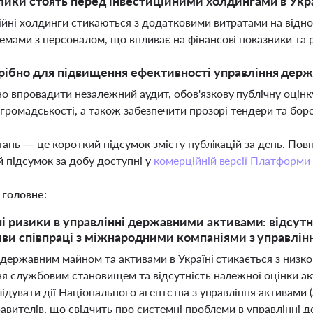
лики стоять перед інвестиційними холдингами в Украї
ійні холдинги стикаються з додатковими витратами на від
емами з персоналом, що впливає на фінансові показники та 
ібно для підвищення ефективності управління держ
о впровадити незалежний аудит, обов'язкову публічну оцінк
і громадськості, а також забезпечити прозорі тендери та бор
тань — це короткий підсумок змісту публікацій за день. По
 підсумок за добу доступні у
комерційній версії Платформи
 головне:
і ризики в управлінні державними активами: відсутн
ви співпраці з міжнародними компаніями з управлін
 державним майном та активами в Україні стикається з низк
я службовим становищем та відсутність належної оцінки ак
ідувати дії Національного агентства з управління активами
равителів, що свідчить про системні проблеми в управлінні