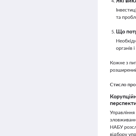
Які вик
Інвестиц
та пробл
Що потр
Необхідн
органів 
Кожне з пи
розширений
Стисло про
Корупційн
перспекти
Управління
зловживанн
НАБУ розсл
відбору уп