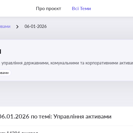
Про проєкт
Всі Теми
ивами
06-01-2026
и
и управління державними, комунальними та корпоративними активами, 
икористання майна підприємств і держави
ивами
06.01.2026 по темі: Управління активами
но:
14394 джерел