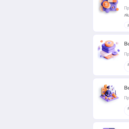
Пр
лі
В
Пр
В
Пр