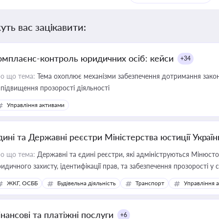
уть вас зацікавити:
омплаєнс-контроль юридичних осіб: кейси
+34
о що тема:
Тема охоплює механізми забезпечення дотримання зако
 підвищення прозорості діяльності
Управління активами
дині та Державні реєстри Міністерства юстиції Україн
о що тема:
Державні та єдині реєстри, які адмініструються Мінюсто
идичного захисту, ідентифікації прав, та забезпечення прозорості у с
ЖКГ, ОСББ
Будівельна діяльність
Транспорт
Управління 
інансові та платіжні послуги
+6