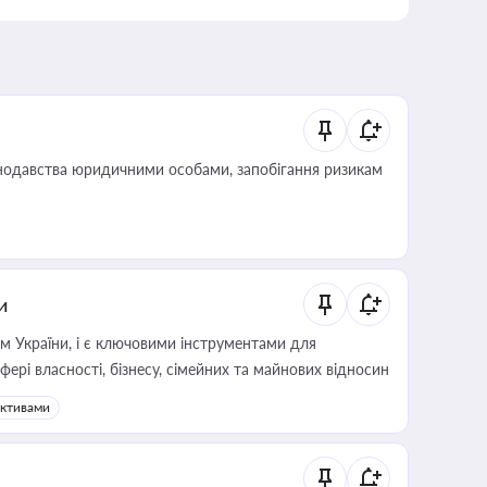
нодавства юридичними особами, запобігання ризикам
и
м України, і є ключовими інструментами для
фері власності, бізнесу, сімейних та майнових відносин
активами