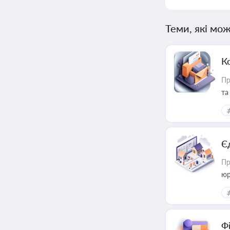
Теми, які мож
К
Пр
та
Є
Пр
юр
Ф