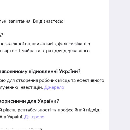
ьні запитання. Ви дізнаєтесь:
А?
езалежної оцінки активів, фальсифікацію
я вартості майна та втрат для державного
лявоєнному відновленні України?
ною для створення робочих місць та ефективного
лученню інвестицій.
Джерело
корисними для України?
й рівень рентабельності та професійний підхід,
 в Україні.
Джерело