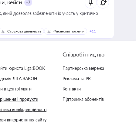
ни, кейси
+7
 який дозволяє забезпечити їх участь у критично
Страхова діяльність
Фінансові послуги
+11
Співробітництво
айти юриста Liga:BOOK
Партнерська мережа
адемія ЛІГА:ЗАКОН
Реклама та PR
и в центрі уваги
Контакти
 рішення і продукти
Підтримка абонентів
ітика конфіденційності
ви використання сайту