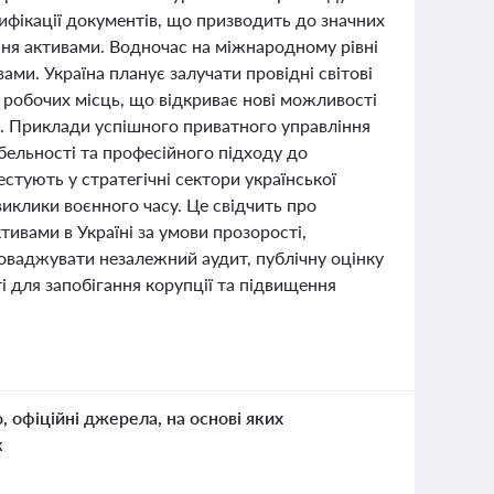
сифікації документів, що призводить до значних
ння активами. Водночас на міжнародному рівні
вами. Україна планує залучати провідні світові
я робочих місць, що відкриває нові можливості
в. Приклади успішного приватного управління
абельності та професійного підходу до
вестують у стратегічні сектори української
виклики воєнного часу. Це свідчить про
ивами в Україні за умови прозорості,
оваджувати незалежний аудит, публічну оцінку
і для запобігання корупції та підвищення
о, офіційні джерела, на основі яких
к