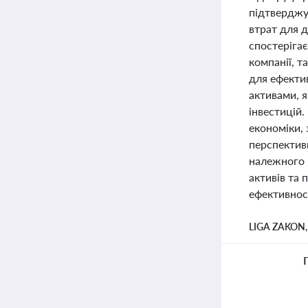
підтверджую
втрат для 
спостерігає
компанії, т
для ефекти
активами, я
інвестицій.
економіки, 
перспектив
належного 
активів та 
ефективност
LIGA ZAKON