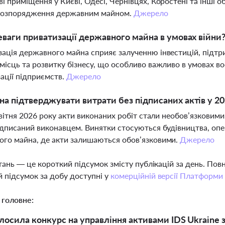
і приміщення у Києві, Одесі, Чернівцях, Коростені та інші о
розпорядження державним майном.
Джерело
еваги приватизації державного майна в умовах війни
ація державного майна сприяє залученню інвестицій, підтри
місць та розвитку бізнесу, що особливо важливо в умовах во
ації підприємств.
Джерело
а підтверджувати витрати без підписаних актів у 20
 квітня 2026 року акти виконаних робіт стали необов’язкови
ідписаний виконавцем. Винятки стосуються будівництва, оп
го майна, де акти залишаються обов’язковими.
Джерело
тань — це короткий підсумок змісту публікацій за день. По
 підсумок за добу доступні у
комерційній версії Платформи
 головне:
осила конкурс на управління активами IDS Ukraine