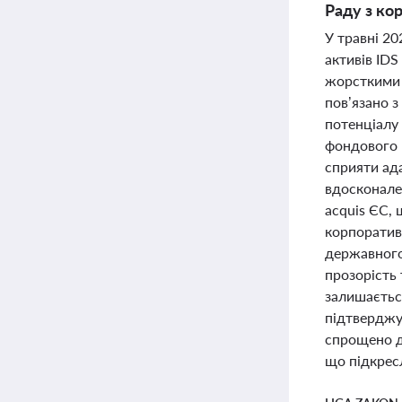
Раду з ко
У травні 2
активів ID
жорсткими 
пов’язано з
потенціалу
фондового 
сприяти ад
вдосконале
acquis ЄС, 
корпоратив
державного
прозорість
залишаєтьс
підтверджу
спрощено д
що підкрес