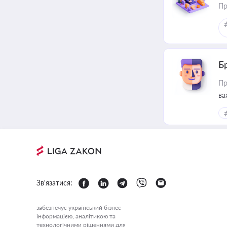
Пр
Б
Пр
ва
Зв'язатися:
забезпечує український бізнес
інформацією, аналітикою та
технологічними рішеннями для