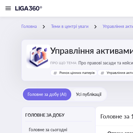
Головна
Теми в центрі уваги
Управління акт
Управління активам
Про правові засади та кейс
ПРО ЩО ТЕМА:
збереження та ефективне в
Ринок цінних паперів
Управління акт
Головне за добу (AI)
Усі публікації
ГОЛОВНЕ ЗА ДОБУ
Головне за 
Головне за сьогодні
Опрацьова