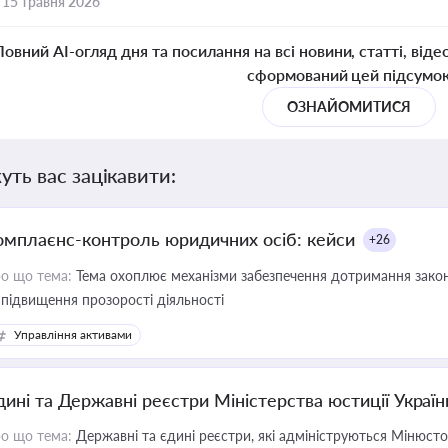
,
15 травня 2026
Повний AI-огляд дня та посилання на всі новини, статті, віде
сформований цей підсумо
ОЗНАЙОМИТИСЯ
уть вас зацікавити:
омплаєнс-контроль юридичних осіб: кейси
+26
о що тема:
Тема охоплює механізми забезпечення дотримання зако
 підвищення прозорості діяльності
Управління активами
дині та Державні реєстри Міністерства юстиції Україн
о що тема:
Державні та єдині реєстри, які адмініструються Мінюсто