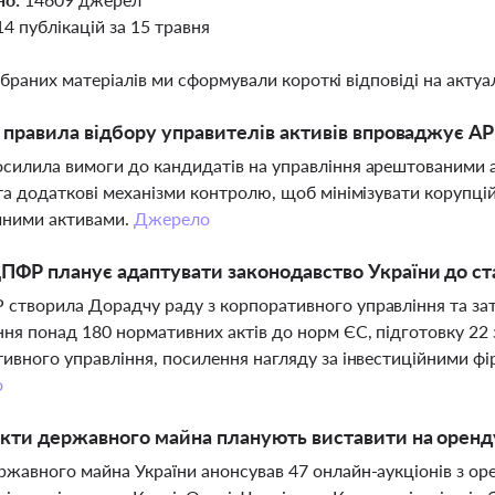
14 публікацій за 15 травня
ібраних матеріалів ми сформували короткі відповіді на актуал
і правила відбору управителів активів впроваджує 
илила вимоги до кандидатів на управління арештованими а
та додаткові механізми контролю, щоб мінімізувати корупцій
чними активами.
Джерело
ФР планує адаптувати законодавство України до ст
творила Дорадчу раду з корпоративного управління та зат
ня понад 180 нормативних актів до норм ЄС, підготовку 22 
ивного управління, посилення нагляду за інвестиційними фір
о
єкти державного майна планують виставити на орен
жавного майна України анонсував 47 онлайн-аукціонів з оре