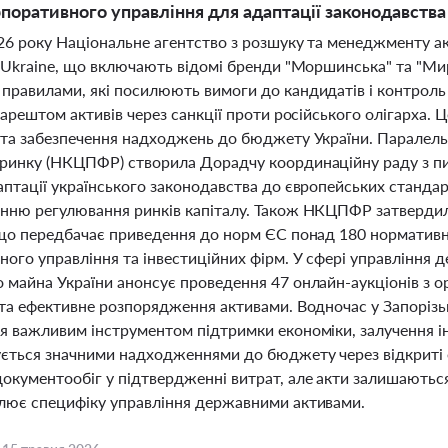
рпоративного управління для адаптації законодавства
026 року Національне агентство з розшуку та менеджменту а
S Ukraine, що включають відомі бренди "Моршинська" та "Ми
правилами, які посилюють вимоги до кандидатів і контроль
 арештом активів через санкції проти російського олігарха
 та забезпечення надходжень до бюджету України. Паралельн
ринку (НКЦПФР) створила Дорадчу координаційну раду з пи
аптації українського законодавства до європейських станд
нню регулювання ринків капіталу. Також НКЦПФР затвердила
що передбачає приведення до норм ЄС понад 180 нормативних
ного управління та інвестиційних фірм. У сфері управлінн
 майна України анонсує проведення 47 онлайн-аукціонів з 
 та ефективне розпорядження активами. Водночас у Запорізь
я важливим інструментом підтримки економіки, залучення ін
ється значними надходженнями до бюджету через відкриті е
окументообіг у підтвердженні витрат, але акти залишаютьс
лює специфіку управління державними активами.