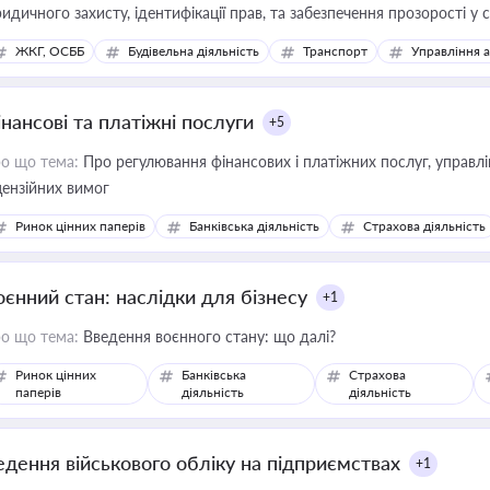
идичного захисту, ідентифікації прав, та забезпечення прозорості у с
ЖКГ, ОСББ
Будівельна діяльність
Транспорт
Управління 
інансові та платіжні послуги
+5
о що тема:
Про регулювання фінансових і платіжних послуг, управління коштами, приймання платежів та дотримання
цензійних вимог
Ринок цінних паперів
Банківська діяльність
Страхова діяльність
оєнний стан: наслідки для бізнесу
+1
о що тема:
Введення воєнного стану: що далі?
Ринок цінних
Банківська
Страхова
паперів
діяльність
діяльність
едення військового обліку на підприємствах
+1