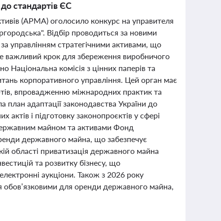
 до стандартів ЄС
ктивів (АРМА) оголосило конкурс на управителя
ргородська". Відбір проводиться за новими
 за управлінням стратегічними активами, що
. Це важливий крок для збереження виробничого
о Національна комісія з цінних паперів та
тань корпоративного управління. Цей орган має
артів, впровадженню міжнародних практик та
 план адаптації законодавства України до
 актів і підготовку законопроєктів у сфері
я державним майном та активами Фонд
оренди державного майна, що забезпечує
кій області приватизація державного майна
вестицій та розвитку бізнесу, що
лектронні аукціони. Також з 2026 року
я обов’язковими для оренди державного майна,