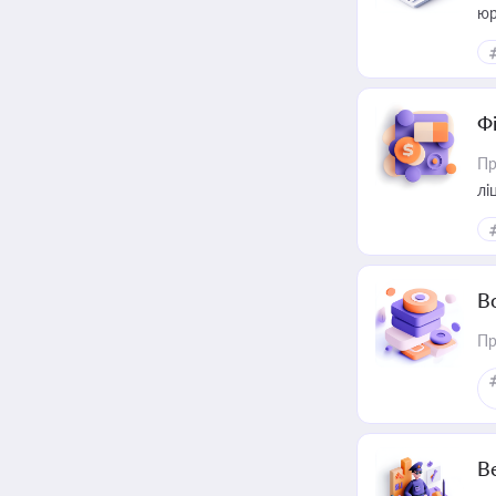
юр
Ф
Пр
лі
В
Пр
В