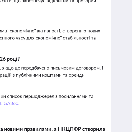
б’єкти, що забезпечує відкритий та прозорий
?
мці економічної активності, створенню нових
єнного часу для економічної стабільності та
26 році?
ми, якщо це передбачено письмовим договором, і
ерацій з публічними коштами та оренди
вний список першоджерел з посиланнями та
 LIGA360.
 за новими правилами, а НКЦПФР створила