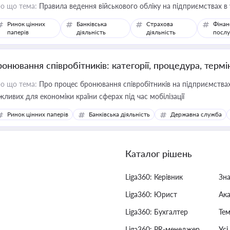
о що тема:
Правила ведення військового обліку на підприємствах в
Ринок цінних
Банківська
Страхова
Фінан
паперів
діяльність
діяльність
послу
ронювання співробітників: категорії, процедура, термі
о що тема:
Про процес бронювання співробітників на підприємствах,
жливих для економіки країни сферах під час мобілізації
Ринок цінних паперів
Банківська діяльність
Державна служба
Каталог рішень
Liga360: Керівник
Зн
Liga360: Юрист
Ак
Liga360: Бухгалтер
Тем
Liga360: PR-менеджер
Усі