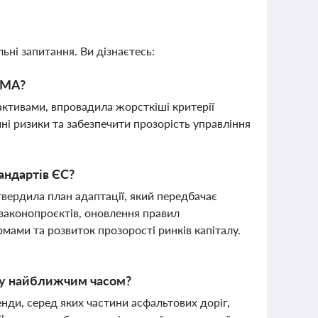
ьні запитання. Ви дізнаєтесь:
АРМА?
ктивами, впровадила жорсткіші критерії
ні ризики та забезпечити прозорість управління
андартів ЄС?
вердила план адаптації, який передбачає
законопроєктів, оновлення правил
мами та розвиток прозорості ринків капіталу.
ду найближчим часом?
нди, серед яких частини асфальтових доріг,