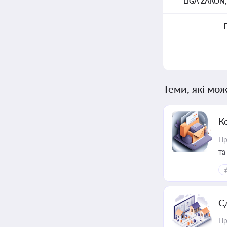
LIGA ZAKON
Теми, які мож
К
Пр
та
Є
Пр