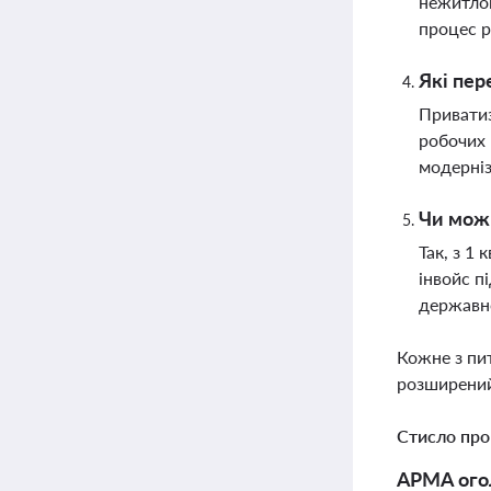
нежитлов
процес 
Які пер
Приватиз
робочих 
модерніз
Чи можн
Так, з 1
інвойс п
державно
Кожне з пи
розширений
Стисло про
АРМА огол