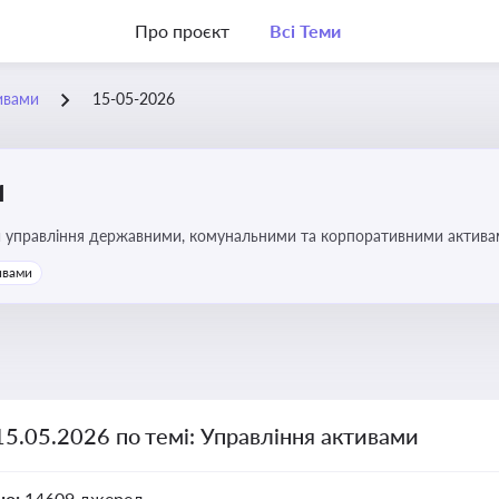
Про проєкт
Всі Теми
ивами
15-05-2026
и
и управління державними, комунальними та корпоративними активами, 
икористання майна підприємств і держави
ивами
15.05.2026 по темі: Управління активами
но:
14609 джерел