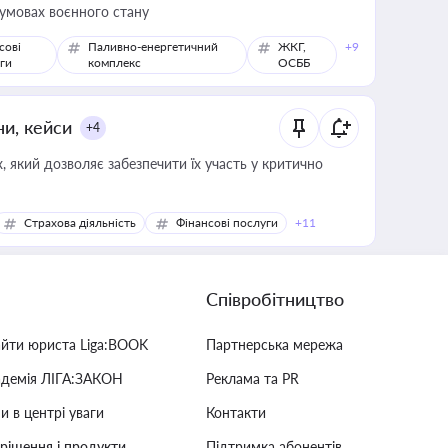
 умовах воєнного стану
сові
Паливно-енергетичний
ЖКГ,
+9
ги
комплекс
ОСББ
ни, кейси
+4
 який дозволяє забезпечити їх участь у критично
Страхова діяльність
Фінансові послуги
+11
Співробітництво
айти юриста Liga:BOOK
Партнерська мережа
адемія ЛІГА:ЗАКОН
Реклама та PR
и в центрі уваги
Контакти
 рішення і продукти
Підтримка абонентів