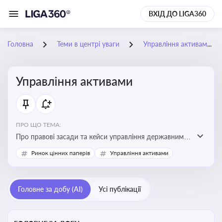
ВХІД ДО LIGA360
Головна
Теми в центрі уваги
Управління активами
Управління активами
ПРО ЩО ТЕМА:
Про правові засади та кейси управління державними,
комунальними та корпоративними активами, для
Ринок цінних паперів
Управління активами
юристів і керівників, які відповідають за збереження
та ефективне використання майна підприємств і
держави
Головне за добу (AI)
Усі публікації