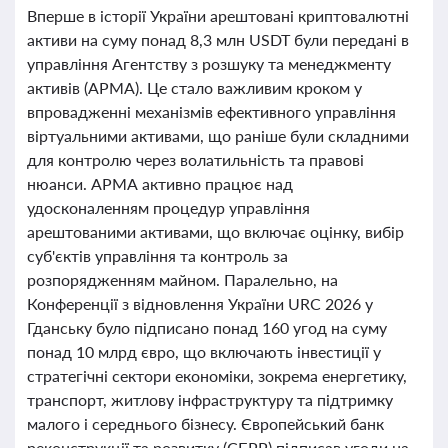
Вперше в історії України арештовані криптовалютні
активи на суму понад 8,3 млн USDT були передані в
управління Агентству з розшуку та менеджменту
активів (АРМА). Це стало важливим кроком у
впровадженні механізмів ефективного управління
віртуальними активами, що раніше були складними
для контролю через волатильність та правові
нюанси. АРМА активно працює над
удосконаленням процедур управління
арештованими активами, що включає оцінку, вибір
суб'єктів управління та контроль за
розпорядженням майном. Паралельно, на
Конференції з відновлення України URC 2026 у
Гданську було підписано понад 160 угод на суму
понад 10 млрд євро, що включають інвестиції у
стратегічні сектори економіки, зокрема енергетику,
транспорт, житлову інфраструктуру та підтримку
малого і середнього бізнесу. Європейський банк
реконструкції та розвитку (ЄБРР) підписав угоди на