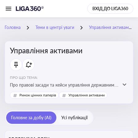
ВХІД ДО LIGA360
Головна
Теми в центрі уваги
Управління активами
Управління активами
ПРО ЩО ТЕМА:
Про правові засади та кейси управління державними,
комунальними та корпоративними активами, для
Ринок цінних паперів
Управління активами
юристів і керівників, які відповідають за збереження
та ефективне використання майна підприємств і
держави
Головне за добу (AI)
Усі публікації