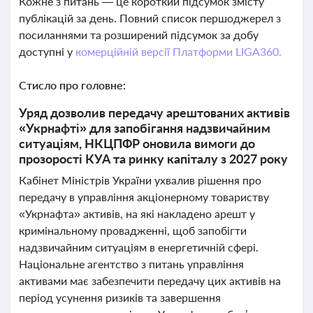
Кожне з питань — це короткий підсумок змісту
публікацій за день. Повний список першоджерел з
посиланнями та розширений підсумок за добу
доступні у
комерційній версії Платформи LIGA360.
Стисло про головне:
Уряд дозволив передачу арештованих активів
«Укрнафті» для запобігання надзвичайним
ситуаціям, НКЦПФР оновила вимоги до
прозорості КУА та ринку капіталу з 2027 року
Кабінет Міністрів України ухвалив рішення про
передачу в управління акціонерному товариству
«Укрнафта» активів, на які накладено арешт у
кримінальному провадженні, щоб запобігти
надзвичайним ситуаціям в енергетичній сфері.
Національне агентство з питань управління
активами має забезпечити передачу цих активів на
період усунення ризиків та завершення