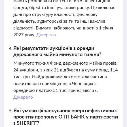
мають розкривати емітенти, КУА, інвестиційні
фонди, біржі та інші учасники ринку. Це включає
дані про структуру власності, фінансову
діяльність, аудиторські звіти та інші важливі
відомості. Вимоги набирають чинності з 1 січня
2027 року.
Джерело
Які результати аукціонів з оренди
державного майна минулого тижня?
Минулого тижня Фонд державного майна провів
24 аукціони, з яких 21 відбувся на суму понад 114
тис. грн. Найдорожчим лотом стала частина
нежитлового приміщення в Чернівцях з
орендною платою 51 тис. грн на місяць.
Джерело
Які умови фінансування енергоефективних
проєктів пропонує ОТП БАНК у партнерстві
з SHERIFF?