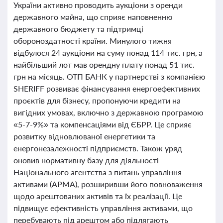
України активно проводить аукціони з оренди
державного майна, що сприяє наповненню
державного бюджету та підтримці
обороноздатності країни. Минулого тижня
відбулося 24 аукціони на суму понад 114 тис. грн, а
найбільший лот мав орендну плату понад 51 тис.
грн на місяць. ОТП БАНК у партнерстві з компанією
SHERIFF розвиває фінансування енергоефективних
проєктів для бізнесу, пропонуючи кредити на
вигідних умовах, включно з державною програмою
«5-7-9%» та компенсаціями від ЄБРР. Це сприяє
розвитку відновлюваної енергетики та
енергонезалежності підприємств. Також уряд
оновив нормативну базу для діяльності
Національного агентства з питань управління
активами (АРМА), розширивши його повноваження
щодо арештованих активів та їх реалізації. Це
підвищує ефективність управління активами, що
перебувають під арештом або підлягають