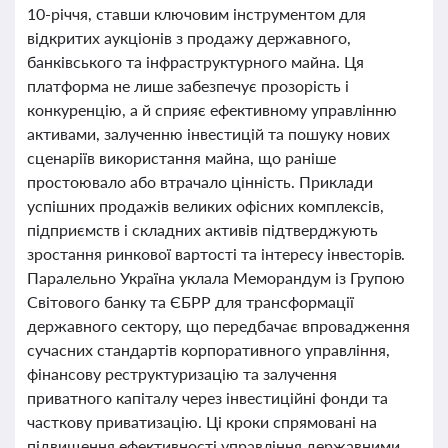
10-річчя, ставши ключовим інструментом для
відкритих аукціонів з продажу державного,
банківського та інфраструктурного майна. Ця
платформа не лише забезпечує прозорість і
конкуренцію, а й сприяє ефективному управлінню
активами, залученню інвестицій та пошуку нових
сценаріїв використання майна, що раніше
простоювало або втрачало цінність. Приклади
успішних продажів великих офісних комплексів,
підприємств і складних активів підтверджують
зростання ринкової вартості та інтересу інвесторів.
Паралельно Україна уклала Меморандум із Групою
Світового банку та ЄБРР для трансформації
державного сектору, що передбачає впровадження
сучасних стандартів корпоративного управління,
фінансову реструктуризацію та залучення
приватного капіталу через інвестиційні фонди та
часткову приватизацію. Ці кроки спрямовані на
підвищення ефективності управління державними