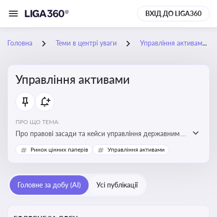
ВХІД ДО LIGA360
Головна
Теми в центрі уваги
Управління активами
Управління активами
ПРО ЩО ТЕМА:
Про правові засади та кейси управління державними,
комунальними та корпоративними активами, для
Ринок цінних паперів
Управління активами
юристів і керівників, які відповідають за збереження
та ефективне використання майна підприємств і
держави
Головне за добу (AI)
Усі публікації