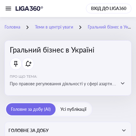
ВХІД ДО LIGA360
Головна
Теми в центрі уваги
Гральний бізнес в Україні
Гральний бізнес в Україні
ПРО ЩО ТЕМА:
Про правове регулювання діяльності у сфері азартних
ігор в Україні, що включає ліцензування,
оподаткування, моніторинг та обмеження доступу, та
реальні кейси
Головне за добу (AI)
Усі публікації
ГОЛОВНЕ ЗА ДОБУ