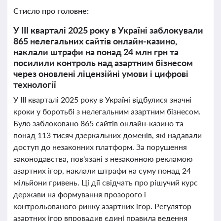
Стисло про головне:
У III кварталі 2025 року в Україні заблокували
865 нелегальних сайтів онлайн-казино,
наклали штрафи на понад 24 млн грн та
посилили контроль над азартним бізнесом
через оновлені ліцензійні умови і цифрові
технології
У III кварталі 2025 року в Україні відбулися значні
кроки у боротьбі з нелегальним азартним бізнесом.
Було заблоковано 865 сайтів онлайн-казино та
понад 113 тисяч дзеркальних доменів, які надавали
доступ до незаконних платформ. За порушення
законодавства, пов'язані з незаконною рекламою
азартних ігор, наклали штрафи на суму понад 24
мільйони гривень. Ці дії свідчать про рішучий курс
держави на формування прозорого і
контрольованого ринку азартних ігор. Регулятор
азартних ігор впровадив єдині правила ведення