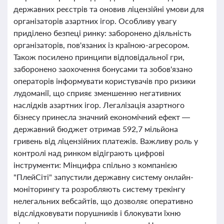
державних реєстрів та оновив ліцензійні умови для
організаторів азартних ігор. Особливу увагу
приділено безпеці ринку: заборонено діяльність
організаторів, пов'язаних із країною-агресором.
Також посилено принципи відповідальної гри,
заборонено заохочення бонусами та зобов'язано
операторів інформувати користувачів про ризики
лудоманії, що сприяє зменшенню негативних
наслідків азартних ігор. Легалізація азартного
бізнесу принесла значний економічний ефект —
державний бюджет отримав 592,7 мільйона
гривень від ліцензійних платежів. Важливу роль у
контролі над ринком відіграють цифрові
інструменти: Мінцифра спільно з компанією
"ПлейСіті" запустили державну систему онлайн-
моніторингу та розробляють систему трекінгу
нелегальних вебсайтів, що дозволяє оперативно
відслідковувати порушників і блокувати їхню