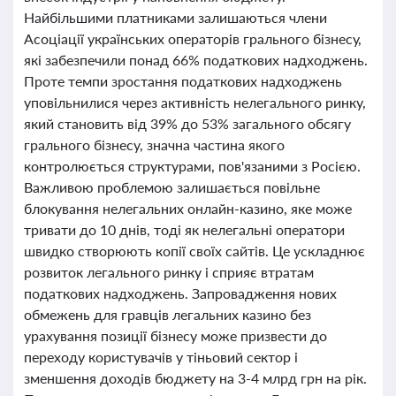
Найбільшими платниками залишаються члени
Асоціації українських операторів грального бізнесу,
які забезпечили понад 66% податкових надходжень.
Проте темпи зростання податкових надходжень
уповільнилися через активність нелегального ринку,
який становить від 39% до 53% загального обсягу
грального бізнесу, значна частина якого
контролюється структурами, пов'язаними з Росією.
Важливою проблемою залишається повільне
блокування нелегальних онлайн-казино, яке може
тривати до 10 днів, тоді як нелегальні оператори
швидко створюють копії своїх сайтів. Це ускладнює
розвиток легального ринку і сприяє втратам
податкових надходжень. Запровадження нових
обмежень для гравців легальних казино без
урахування позиції бізнесу може призвести до
переходу користувачів у тіньовий сектор і
зменшення доходів бюджету на 3-4 млрд грн на рік.