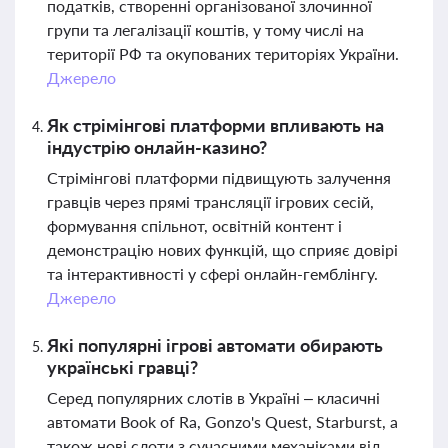
податків, створенні організованої злочинної
групи та легалізації коштів, у тому числі на
території РФ та окупованих територіях України.
Джерело
Як стрімінгові платформи впливають на
індустрію онлайн-казино?
Стрімінгові платформи підвищують залучення
гравців через прямі трансляції ігрових сесій,
формування спільнот, освітній контент і
демонстрацію нових функцій, що сприяє довірі
та інтерактивності у сфері онлайн-гемблінгу.
Джерело
Які популярні ігрові автомати обирають
українські гравці?
Серед популярних слотів в Україні – класичні
автомати Book of Ra, Gonzo's Quest, Starburst, а
також нові слоти з сучасними механіками від