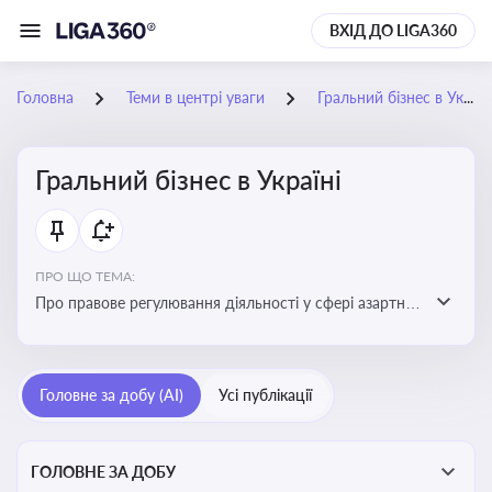
ВХІД ДО LIGA360
Головна
Теми в центрі уваги
Гральний бізнес в Україні
Гральний бізнес в Україні
ПРО ЩО ТЕМА:
Про правове регулювання діяльності у сфері азартних
ігор в Україні, що включає ліцензування,
оподаткування, моніторинг та обмеження доступу, та
реальні кейси
Головне за добу (AI)
Усі публікації
ГОЛОВНЕ ЗА ДОБУ