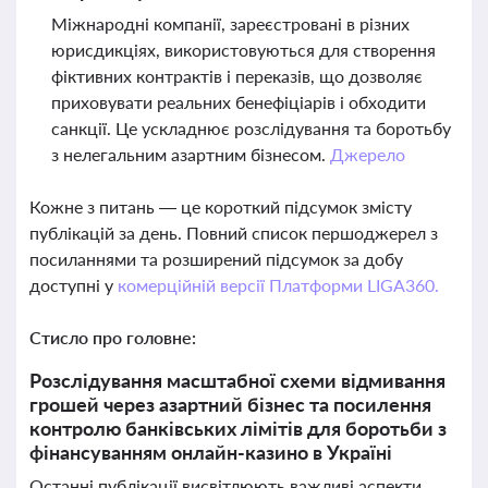
Міжнародні компанії, зареєстровані в різних
юрисдикціях, використовуються для створення
фіктивних контрактів і переказів, що дозволяє
приховувати реальних бенефіціарів і обходити
санкції. Це ускладнює розслідування та боротьбу
з нелегальним азартним бізнесом.
Джерело
Кожне з питань — це короткий підсумок змісту
публікацій за день. Повний список першоджерел з
посиланнями та розширений підсумок за добу
доступні у
комерційній версії Платформи LIGA360.
Стисло про головне:
Розслідування масштабної схеми відмивання
грошей через азартний бізнес та посилення
контролю банківських лімітів для боротьби з
фінансуванням онлайн-казино в Україні
Останні публікації висвітлюють важливі аспекти