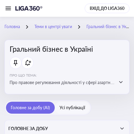
ВХІД ДО LIGA360
Головна
Теми в центрі уваги
Гральний бізнес в Україні
Гральний бізнес в Україні
ПРО ЩО ТЕМА:
Про правове регулювання діяльності у сфері азартних
ігор в Україні, що включає ліцензування,
оподаткування, моніторинг та обмеження доступу, та
реальні кейси
Головне за добу (AI)
Усі публікації
ГОЛОВНЕ ЗА ДОБУ