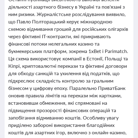
діяльності азартного бізнесу в Україні та пов'язані з
ним ризики. Журналістське розслідування виявило,
що Павло Полторацький керує міжнародною
схемою відмивання грошей для російських олігархів
через фіктивні IT-контракти, які прикривають
фінансові потоки нелегальних казино та
букмекерських платформ, зокрема 1xBet і Parimatch.
Ця схема використовує компанії в Естонії, Польщі та
Кіпрі, криптовалютні перекази та фіктивні договори
для обходу санкцій та ухилення від податків, що
підкреслює складність контролю за гральним
бізнесом у цифрову епоху. Паралельно ПриватБанк
оновив правила лімітів на перекази між картками,
встановивши обмеження, які спрямовані на
підвищення прозорості фінансових операцій та
запобігання відмиванню коштів. Особливу увагу
приділено забороні використання благодійних
коштів для азартних ігор, включно з онлайн-казино,