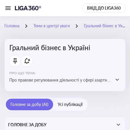
ВХІД ДО LIGA360
Головна
Теми в центрі уваги
Гральний бізнес в Україні
Гральний бізнес в Україні
ПРО ЩО ТЕМА:
Про правове регулювання діяльності у сфері азартних
ігор в Україні, що включає ліцензування,
оподаткування, моніторинг та обмеження доступу, та
реальні кейси
Головне за добу (AI)
Усі публікації
ГОЛОВНЕ ЗА ДОБУ