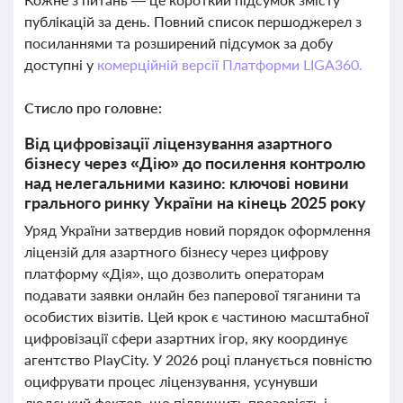
публікацій за день. Повний список першоджерел з
посиланнями та розширений підсумок за добу
доступні у
комерційній версії Платформи LIGA360.
Стисло про головне:
Від цифровізації ліцензування азартного
бізнесу через «Дію» до посилення контролю
над нелегальними казино: ключові новини
грального ринку України на кінець 2025 року
Уряд України затвердив новий порядок оформлення
ліцензій для азартного бізнесу через цифрову
платформу «Дія», що дозволить операторам
подавати заявки онлайн без паперової тяганини та
особистих візитів. Цей крок є частиною масштабної
цифровізації сфери азартних ігор, яку координує
агентство PlayCity. У 2026 році планується повністю
оцифрувати процес ліцензування, усунувши
людський фактор, що підвищить прозорість і