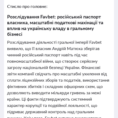
Стисло про головне:
Розслідування Favbet: російський паспорт
власника, масштабні податкові махінації та
вплив на українську владу в гральному
бізнесі
Розслідування діяльності гральної імперії Favbet
виявило, що її власник Андрій Матюха зберігав
чинний російський паспорт навіть під час
повномасштабної війни, що створює серйозну
загрозу національній безпеці України. Фінансові
звіти компанії свідчать про масштабні ухилення від
сплати ліцензійних зборів та податків, використання
фіктивних збитків і складних офшорних схем, що
дозволяють виводити мільярди гривень за межі
країни. Ці факти підтверджують системний
характер корупції та подвійної лояльності, що
підриває державний контроль над гральним
ринком. Крім того, Favbet активно використовує