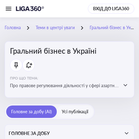
ВХІД ДО LIGA360
Головна
Теми в центрі уваги
Гральний бізнес в Україні
Гральний бізнес в Україні
ПРО ЩО ТЕМА:
Про правове регулювання діяльності у сфері азартних
ігор в Україні, що включає ліцензування,
оподаткування, моніторинг та обмеження доступу, та
реальні кейси
Головне за добу (AI)
Усі публікації
ГОЛОВНЕ ЗА ДОБУ