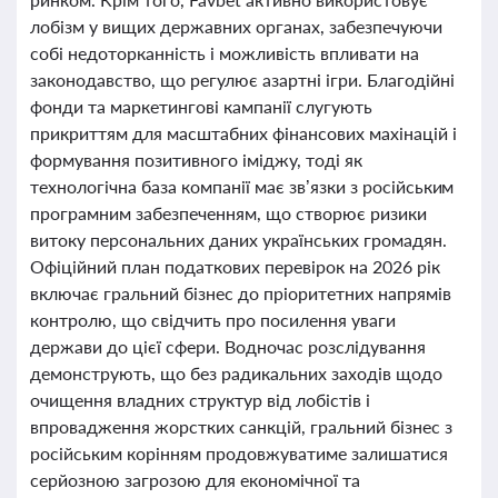
лобізм у вищих державних органах, забезпечуючи
собі недоторканність і можливість впливати на
законодавство, що регулює азартні ігри. Благодійні
фонди та маркетингові кампанії слугують
прикриттям для масштабних фінансових махінацій і
формування позитивного іміджу, тоді як
технологічна база компанії має зв’язки з російським
програмним забезпеченням, що створює ризики
витоку персональних даних українських громадян.
Офіційний план податкових перевірок на 2026 рік
включає гральний бізнес до пріоритетних напрямів
контролю, що свідчить про посилення уваги
держави до цієї сфери. Водночас розслідування
демонструють, що без радикальних заходів щодо
очищення владних структур від лобістів і
впровадження жорстких санкцій, гральний бізнес з
російським корінням продовжуватиме залишатися
серйозною загрозою для економічної та