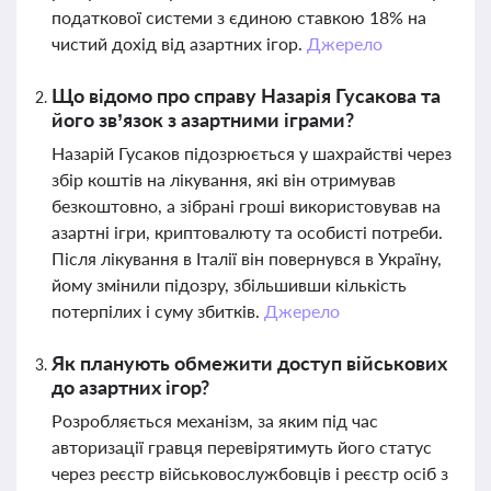
податкової системи з єдиною ставкою 18% на
чистий дохід від азартних ігор.
Джерело
Що відомо про справу Назарія Гусакова та
його зв’язок з азартними іграми?
Назарій Гусаков підозрюється у шахрайстві через
збір коштів на лікування, які він отримував
безкоштовно, а зібрані гроші використовував на
азартні ігри, криптовалюту та особисті потреби.
Після лікування в Італії він повернувся в Україну,
йому змінили підозру, збільшивши кількість
потерпілих і суму збитків.
Джерело
Як планують обмежити доступ військових
до азартних ігор?
Розробляється механізм, за яким під час
авторизації гравця перевірятимуть його статус
через реєстр військовослужбовців і реєстр осіб з