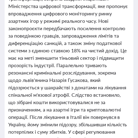
Міністерства цифрової трансформації, яке пропонує
впровадження цифрового моніторингу ринку
азартних ігор у режимі реального часу. Нові
законопроєкти передбачають посилення контролю
за поведінкою гравців, запровадження лімітів та
диференціацію санкцій, а також зміну податкової
системи з єдиною ставкою 18% на чистий дохід. Це
має на меті зменшити тіньовий сектор і підвищити
прозорість індустрії. Паралельно тривають
резонансні кримінальні розслідування, зокрема
щодо львів'янина Назарія Гусакова, який
підозрюється у шахрайстві з донатами на лікування
спінальної м'язової атрофії. Слідство встановило,
що зібрані кошти використовувалися не за
призначенням, а на азартні ігри та криптовалютні
операції. Після лікування в Італії він повернувся в
Україну, йому змінили підозру, збільшивши кількість
потерпілих і суму збитків. У сфері регулювання