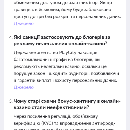
обмеженим доступом до азартних ігор. Якщо
гравець є військовим, йому буде заблоковано
доступ до гри без розкриття персональних даних.
Джерело
Які санкції застосовують до блогерів за
рекламу нелегальних онлайн-казино?
Державне агентство PlayCity накладає
багатомільйонні штрафи на блогерів, які
рекламують нелегальні казино, оскільки це
порушує закон і шкодить аудиторії, позбавляючи
її гарантій виплат і захисту персональних даних.
Джерело
Чому старі схеми бонус-хантингу в онлайн-
казино стали неефективними?
Через посилення регуляції, обов’язкову
верифікацію (KYC) та впровадження антифрод-
систем старі схеми бонус-хантингу призводять