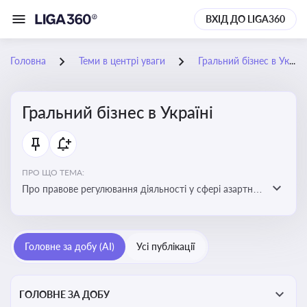
ВХІД ДО LIGA360
Головна
Теми в центрі уваги
Гральний бізнес в Україні
Гральний бізнес в Україні
ПРО ЩО ТЕМА:
Про правове регулювання діяльності у сфері азартних
ігор в Україні, що включає ліцензування,
оподаткування, моніторинг та обмеження доступу, та
реальні кейси
Головне за добу (AI)
Усі публікації
ГОЛОВНЕ ЗА ДОБУ