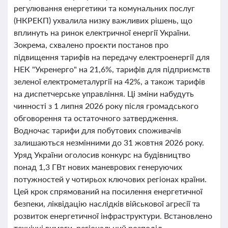
регулювання енергетики та комунальних послуг
(НКРЕКП) ухвалила низку важливих рішень, що
вплинуть на ринок електричної енергії України.
Зокрема, схвалено проєкти постанов про
підвищення тарифів на передачу електроенергії для
НЕК "Укренерго" на 21,6%, тарифів для підприємств
зеленої електрометалургії на 42%, а також тарифів
на диспетчерське управління. Ці зміни набудуть
чинності з 1 липня 2026 року після громадського
обговорення та остаточного затвердження.
Водночас тарифи для побутових споживачів
залишаються незмінними до 31 жовтня 2026 року.
Уряд України оголосив конкурс на будівництво
понад 1,3 ГВт нових маневрових генеруючих
потужностей у чотирьох ключових регіонах країни.
Цей крок спрямований на посилення енергетичної
безпеки, ліквідацію наслідків військової агресії та
розвиток енергетичної інфраструктури. Встановлено
технічні вимоги, регіональний розподіл