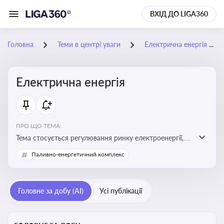
ВХІД ДО LIGA360
Головна
Теми в центрі уваги
Електрична енергія
Електрична енергія
ПРО ЩО ТЕМА:
Тема стосується регулювання ринку електроенергії,
включаючи її виробництво, постачання та фінансові
Паливно-енергетичний комплекс
стимули для відновлюваної енергетики
Головне за добу (AI)
Усі публікації