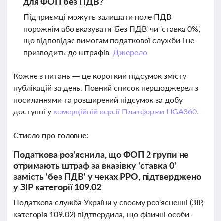
для ФОП без ПДВ?
Підприємці можуть залишати поле ПДВ
порожнім або вказувати 'Без ПДВ' чи 'ставка 0%',
що відповідає вимогам податкової служби і не
призводить до штрафів.
Джерело
Кожне з питань — це короткий підсумок змісту
публікацій за день. Повний список першоджерел з
посиланнями та розширений підсумок за добу
доступні у
комерційній версії Платформи LIGA360.
Стисло про головне:
Податкова роз'яснила, що ФОП 2 групи не
отримають штраф за вказівку 'ставка 0'
замість 'без ПДВ' у чеках РРО, підтверджено
у ЗІР категорії 109.02
Податкова служба України у своєму роз'ясненні (ЗІР,
категорія 109.02) підтвердила, що фізичні особи-