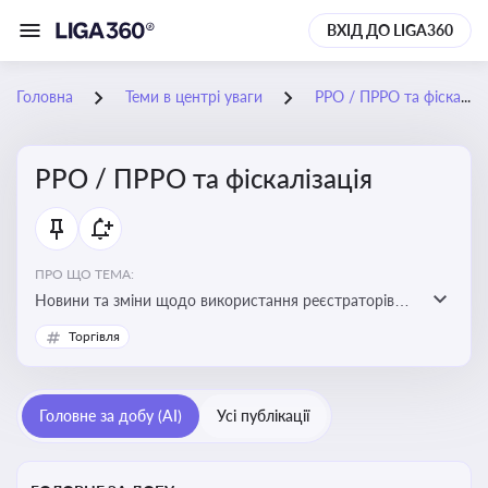
ВХІД ДО LIGA360
Головна
Теми в центрі уваги
РРО / ПРРО та фіскалізація
РРО / ПРРО та фіскалізація
ПРО ЩО ТЕМА:
Новини та зміни щодо використання реєстраторів
розрахункових операцій, аналіз законодавства про
Торгівля
РРО, позиції ДПС та судів щодо РРО
Головне за добу (AI)
Усі публікації