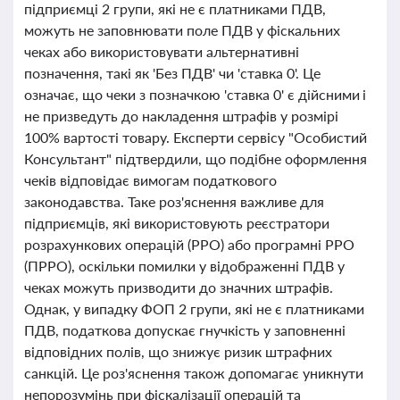
підприємці 2 групи, які не є платниками ПДВ,
можуть не заповнювати поле ПДВ у фіскальних
чеках або використовувати альтернативні
позначення, такі як 'Без ПДВ' чи 'ставка 0'. Це
означає, що чеки з позначкою 'ставка 0' є дійсними і
не призведуть до накладення штрафів у розмірі
100% вартості товару. Експерти сервісу "Особистий
Консультант" підтвердили, що подібне оформлення
чеків відповідає вимогам податкового
законодавства. Таке роз'яснення важливе для
підприємців, які використовують реєстратори
розрахункових операцій (РРО) або програмні РРО
(ПРРО), оскільки помилки у відображенні ПДВ у
чеках можуть призводити до значних штрафів.
Однак, у випадку ФОП 2 групи, які не є платниками
ПДВ, податкова допускає гнучкість у заповненні
відповідних полів, що знижує ризик штрафних
санкцій. Це роз'яснення також допомагає уникнути
непорозумінь при фіскалізації операцій та