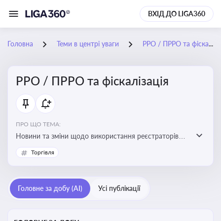
ВХІД ДО LIGA360
Головна
Теми в центрі уваги
РРО / ПРРО та фіскалізація
РРО / ПРРО та фіскалізація
ПРО ЩО ТЕМА:
Новини та зміни щодо використання реєстраторів
розрахункових операцій, аналіз законодавства про
Торгівля
РРО, позиції ДПС та судів щодо РРО
Головне за добу (AI)
Усі публікації