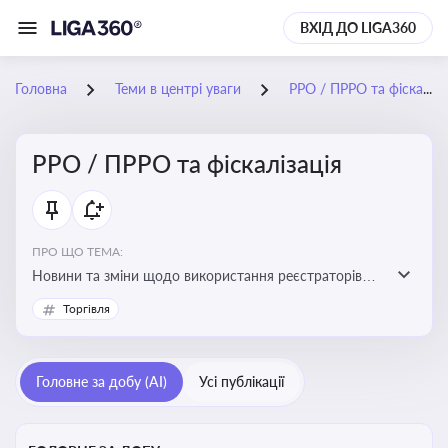
ВХІД ДО LIGA360
Головна
Теми в центрі уваги
РРО / ПРРО та фіскалізація
РРО / ПРРО та фіскалізація
ПРО ЩО ТЕМА:
Новини та зміни щодо використання реєстраторів
розрахункових операцій, аналіз законодавства про
Торгівля
РРО, позиції ДПС та судів щодо РРО
Головне за добу (AI)
Усі публікації