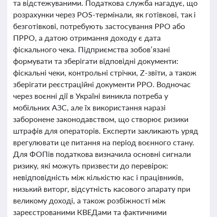
та відстежуваними. Податкова служба нагадує, що
розрахунки через POS-термінали, як готівкові, так і
безготівкові, потребують застосування РРО або
ПРРО, а датою отримання доходу є дата
фіскального чека. Підприємства зобов’язані
формувати та зберігати відповідні документи:
фіскальні чеки, контрольні стрічки, Z-звіти, а також
зберігати реєстраційні документи РРО. Водночас
через воєнні дії в Україні виникла потреба у
мобільних АЗС, але їх використання наразі
заборонене законодавством, що створює ризики
штрафів для операторів. Експерти закликають уряд
врегулювати це питання на період воєнного стану.
Для ФОПів податкова визначила основні сигнали
ризику, які можуть призвести до перевірок:
невідповідність між кількістю кас і працівників,
низький виторг, відсутність касового апарату при
великому доході, а також розбіжності між
зареєстрованими КВЕДами та фактичними