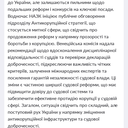
до України, але залишаються пильними щодо
подальших реформ і конкурсів на ключові посади.
Водночас НАЗК ініціює публічне обговорення
підрозділу Антикорупційної стратегії, що
стосується митної сфери, що свідчить про
продовження реформ у напрямку прозорості та
боротьби з корупцією. Венеційська комісія надала
рекомендації щодо вдосконалення дисциплінарної
відповідальності суддів та перевірки декларацій
доброчесності, підкреслюючи важливість чітких
критеріїв, залучення міжнародних експертів та
посилення гарантій незалежності судової влади. Ці
зміни є частиною ширшої судової реформи, що має
підвищити довіру до судової системи та
забезпечити ефективне протидію корупції у судовій
сфері. Загалом, ситуація свідчить про складний, але
поступовий рух України у напрямку зміцнення
антикорупційної інфраструктури та судової
доброчесності.