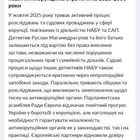
роки
У жовтні 2025 року триває активний процес
розслідувань та судових проваджень у сфері
корупції, пов'язаних із діяльністю НАБУ та САП.
Детектив Руслан Магамедрасулов та його батько
залишаються під вартою без права внесення
застави, незважаючи на численні порушення
процесуальних прав і сумнівність доказів. Судові
процеси щодо інших детективів НАБУ також
супроводжуються критикою через непропорційні
запобіжні заходи. Паралельно тривають обшуки та
розслідування, що викликають занепокоєння щодо
тиску на антикорупційні органи. Парламентська
асамблея Ради Європи відзначає помітний прогрес
України у боротьбі з корупцією, але наголошує на
необхідності гарантувати незалежність
антикорупційних органів як у законодавстві, так і на
практиці. Європейські партнери відновили довіру