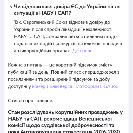
Чи відновилася довіра ЄС до України після
ситуації з НАБУ і САП?
Так, Європейський Союз відновив довіру до
України після спроби ліквідації незалежності
НАБУ та САП, але залишається пильним щодо
подальших подій і конкурсів на ключові посади в
антикорупційних органах.
Джерело
Кожне з питань — це короткий підсумок змісту
публікацій за день. Повний список першоджерел з
посиланнями та розширений підсумок за добу
доступні у
комерційній версії Платформи LIGA360.
Стисло про головне:
Стан розслідувань корупційних проваджень у
НАБУ та САП, рекомендації Венеційської
комісії щодо суддівської доброчесності та
нова Антикорупційна стратегія на 2026-2030