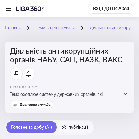
ВХІД ДО LIGA360
Головна
Теми в центрі уваги
Діяльність антикорупційних органів НАБУ, САП, НАЗК, ВАКС
Діяльність антикорупційних
органів НАБУ, САП, НАЗК, ВАКС
ПРО ЩО ТЕМА:
Тема охоплює систему державних органів, які
здійснюють запобігання, виявлення та розслідування
Державна служба
корупційних правопорушень, що є ключовим
елементом забезпечення прозорості й доброчесності
у державному управлінні та бізнесі
Головне за добу (AI)
Усі публікації