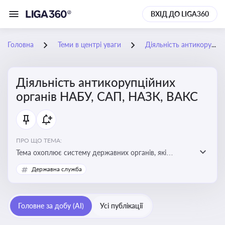
ВХІД ДО LIGA360
Головна
Теми в центрі уваги
Діяльність антикорупційних органів НАБУ, САП, НАЗК, ВАКС
Діяльність антикорупційних
органів НАБУ, САП, НАЗК, ВАКС
ПРО ЩО ТЕМА:
Тема охоплює систему державних органів, які
здійснюють запобігання, виявлення та розслідування
Державна служба
корупційних правопорушень, що є ключовим
елементом забезпечення прозорості й доброчесності
у державному управлінні та бізнесі
Головне за добу (AI)
Усі публікації