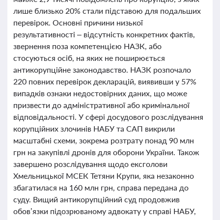
лише близько 20% стали підставою для подальших
перевірок. Основні причини низької
результативності – відсутність конкретних фактів,
звернення поза компетенцією НАЗК, або
стосуються осіб, на яких не поширюється
антикорупційне законодавство. НАЗК розпочало
220 повних перевірок декларацій, виявивши у 57%
випадків ознаки недостовірних даних, що може
призвести до адміністративної або кримінальної
відповідальності. У сфері досудового розслідування
корупційних злочинів НАБУ та САП викрили
масштабні схеми, зокрема розтрату понад 90 млн
грн на закупівлі дронів для оборони України. Також
завершено розслідування щодо ексголови
Хмельницької МСЕК Тетяни Крупи, яка незаконно
збагатилася на 160 млн грн, справа передана до
суду. Вищий антикорупційний суд продовжив
обов’язки підозрюваному адвокату у справі НАБУ,