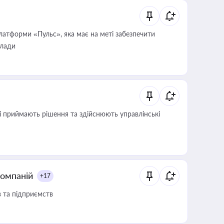
атформи «Пульс», яка має на меті забезпечити
влади
кі приймають рішення та здійснюють управлінські
компаній
+17
в та підприємств