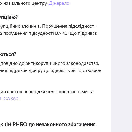
го навчального центру.
Джерело
упцією?
упційних злочинів. Порушення підслідності
та порушення підсудності ВАКС, що підриває
юються?
дповідно до антикорупційного законодавства.
ання підриває довіру до адвокатури та створює
вний список першоджерел з посиланнями та
 LIGA360.
нкцій РНБО до незаконного збагачення