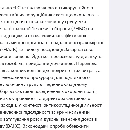
пільно зі Спеціалізованою антикорупційною
 масштабних корупційних схем, що охоплюють
Скороход очолювала злочинну групу, яка
и національної безпеки і оборони (РНБО) на
осадовцям, а схема виявилася фіктивною.
статтями про організацію надання неправомірної
ї (НАЗК) виявило у посадовця Закарпатської
ьйони гривень. Йдеться про земельну ділянку та
ж автомобіль, придбаний дружиною. Перевірка
ніх законних коштів для покриття цих витрат, а
у Генерального прокурора для подальшого
ану злочинну групу в Південно-Західному
арі за фіктивні посвідчення з охорони праці,
ників управління та директора фіктивного
заходи. У контексті антикорупційної діяльності
виключної підслідності за кримінальними
 затягування розслідувань, визнання доказів
ду (ВАКС). Законодавчі спроби обмежити