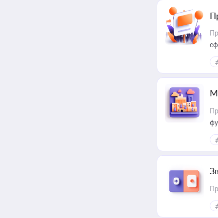
П
Пр
еф
М
Пр
фу
З
Пр