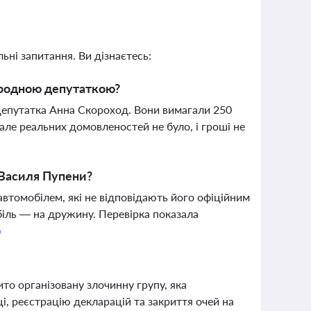
ьні запитання. Ви дізнаєтесь:
ародною депутаткою?
депутатка Анна Скороход. Вони вимагали 250
але реальних домовленостей не було, і гроші не
 Василя Пупени?
втомобілем, які не відповідають його офіційним
біль — на дружину. Перевірка показала
о
то організовану злочинну групу, яка
і, реєстрацію декларацій та закриття очей на