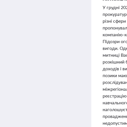
У грудні 2
прокуратур
різні сфер
пропонувала
компанію-к
Підозри ого
вигоди. Одн
митниці Ва
розкішний 
доходів і в
позики маю
розслідуван
міжрегіонал
реєстрацію
навчального
наголошуєт
провадженн
недопустим