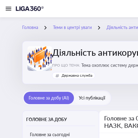
Головна
Теми в центрі уваги
Діяльність ант
Діяльність антикор
Тема охоплює систему держа
ПРО ЩО ТЕМА:
ключовим елементом забезпе
Державна служба
Головне за добу (AI)
Усі публікації
Головне за 
ГОЛОВНЕ ЗА ДОБУ
НАЗК, ВАК
Головне за сьогодні