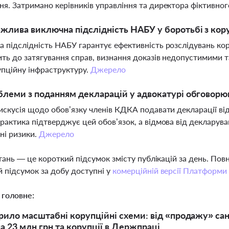
я. Затримано керівників управління та директора фіктивно
жлива виключна підслідність НАБУ у боротьбі з кор
 підслідність НАБУ гарантує ефективність розслідувань кор
ть до затягування справ, визнання доказів недопустимими 
пційну інфраструктуру.
Джерело
блеми з поданням декларацій у адвокатурі обговор
искусія щодо обов’язку членів КДКА подавати декларації ві
рактика підтверджує цей обов’язок, а відмова від декларув
ні ризики.
Джерело
тань — це короткий підсумок змісту публікацій за день. По
 підсумок за добу доступні у
комерційній версії Платформи
 головне:
ило масштабні корупційні схеми: від «продажу» са
а 23 млн грн та корупції в Держпраці