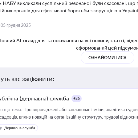
ь НАБУ викликали суспільний резонанс і були скасовані, що
йних органів для ефективної боротьби з корупцією в Україні
,
05 грудня 2025
Повний AI-огляд дня та посилання на всі новини, статті, віде
сформований цей підсумо
ОЗНАЙОМИТИСЯ
уть вас зацікавити:
ублічна (державна) служба
+26
о що тема:
Про впроваджені або заплановані зміни, аналітика судо
садовців, вплив новацій на організаційну структуру, трудові віднос
Державна служба