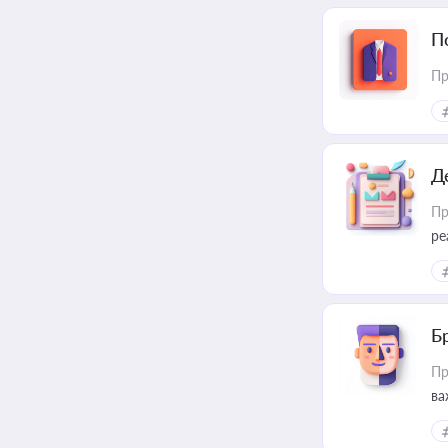
П
Пр
Д
Пр
ре
Б
Пр
ва