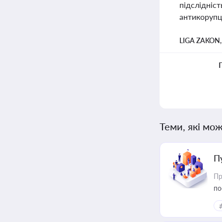
підслідніст
антикорупці
LIGA ZAKON
Теми, які мож
П
Пр
по