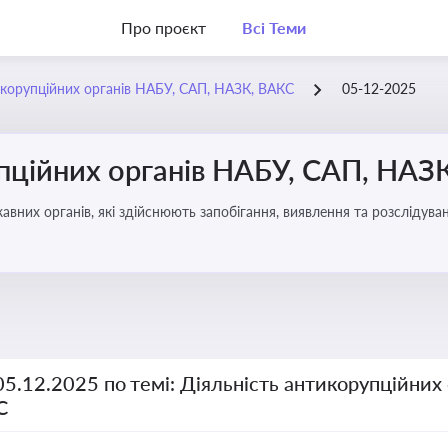
Про проєкт
Всі Теми
икорупційних органів НАБУ, САП, НАЗК, ВАКС
05-12-2025
упційних органів НАБУ, САП, НАЗ
вних органів, які здійснюють запобігання, виявлення та розслідув
чення прозорості й доброчесності у державному управлінні та бізн
05.12.2025 по темі: Діяльність антикорупційних
С