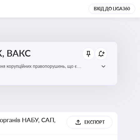
ВХІД ДО LIGA360
К, ВАКС
ання корупційних правопорушень, що є
есі
 органів НАБУ, САП,
ЕКСПОРТ