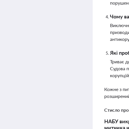
порушенн
Чому ва
Виключна
призводи
антикору
Які про
Триває д
Судова п
корупцій
Кожне з пи
розширений
Стисло про
НАБУ викр
митника н