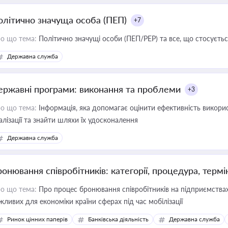
олітично значуща особа (ПЕП)
+7
о що тема:
Політично значущі особи (ПЕП/PEP) та все, що стосується
Державна служба
ержавні програми: виконання та проблеми
+3
о що тема:
Інформація, яка допомагає оцінити ефективність викор
алізації та знайти шляхи їх удосконалення
Державна служба
ронювання співробітників: категорії, процедура, термі
о що тема:
Про процес бронювання співробітників на підприємствах,
жливих для економіки країни сферах під час мобілізації
Ринок цінних паперів
Банківська діяльність
Державна служба