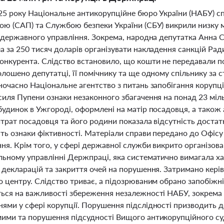
025 року Національне антикорупційне бюро України (НАБУ) с
ою (САП) та Службою безпеки України (СБУ) викрили низку
и державного управління. Зокрема, народна депутатка Анна 
 за 250 тисяч доларів організувати накладення санкцій Рад
онкурента. Слідство встановило, що кошти не передавали п
лошено депутатці, її помічнику та ще одному спільнику за 
очасно Національне агентство з питань запобігання корупці
силя Пупени ознаки незаконного збагачення на понад 23 міл
будинок в Ужгороді, оформлені на матір посадовця, а тако
итрат посадовця та його родини показала відсутність достат
ть ознаки фіктивності. Матеріали справи передано до Офіс
ня. Крім того, у сфері державної служби викрито організов
ьному управлінні Держпраці, яка систематично вимагала хаб
 декларацій та закриття очей на порушення. Затримано керів
 центру. Слідство триває, а підозрюваним обрано запобіжні 
ься на важливості збереження незалежності НАБУ, зокрема 
ями у сфері корупції. Порушення підслідності призводить до
ими та порушення підсудності Вищого антикорупційного су