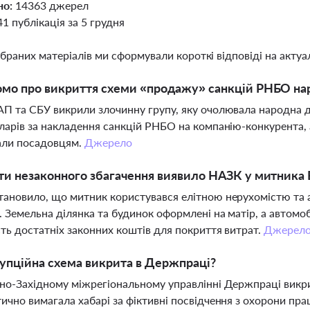
но:
14363 джерел
41 публікація за 5 грудня
ібраних матеріалів ми сформували короткі відповіді на актуал
омо про викриття схеми «продажу» санкцій РНБО н
П та СБУ викрили злочинну групу, яку очолювала народна 
ларів за накладення санкцій РНБО на компанію-конкурента, 
али посадовцям.
Джерело
ти незаконного збагачення виявило НАЗК у митника
ановило, що митник користувався елітною нерухомістю та а
 Земельна ділянка та будинок оформлені на матір, а автомо
сть достатніх законних коштів для покриття витрат.
Джерел
упційна схема викрита в Держпраці?
но-Західному міжрегіональному управлінні Держпраці викри
ично вимагала хабарі за фіктивні посвідчення з охорони прац