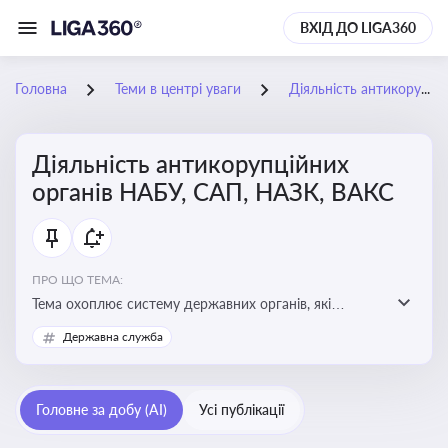
ВХІД ДО LIGA360
Головна
Теми в центрі уваги
Діяльність антикорупційних органів НАБУ, САП, НАЗК, ВАКС
Діяльність антикорупційних
органів НАБУ, САП, НАЗК, ВАКС
ПРО ЩО ТЕМА:
Тема охоплює систему державних органів, які
здійснюють запобігання, виявлення та розслідування
Державна служба
корупційних правопорушень, що є ключовим
елементом забезпечення прозорості й доброчесності
у державному управлінні та бізнесі
Головне за добу (AI)
Усі публікації