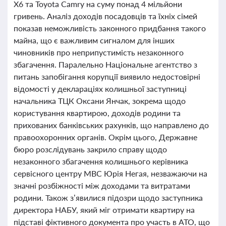
X6 та Toyota Camry на суму понад 4 мільйони
гривень. Аналіз доходів посадовців та їхніх сімей
показав неможливість законного придбання такого
майна, що є важливим сигналом для інших
чиновників про неприпустимість незаконного
збагачення. Паралельно Національне агентство з
питань запобігання корупції виявило недостовірні
відомості у деклараціях колишньої заступниці
начальника ТЦК Оксани Янчак, зокрема щодо
користування квартирою, доходів родини та
прихованих банківських рахунків, що направлено до
правоохоронних органів. Окрім цього, Державне
бюро розслідувань закрило справу щодо
незаконного збагачення колишнього керівника
сервісного центру МВС Юрія Негая, незважаючи на
значні розбіжності між доходами та витратами
родини. Також з’явилися підозри щодо заступника
директора НАБУ, який міг отримати квартиру на
підставі фіктивного документа про участь в АТО, що