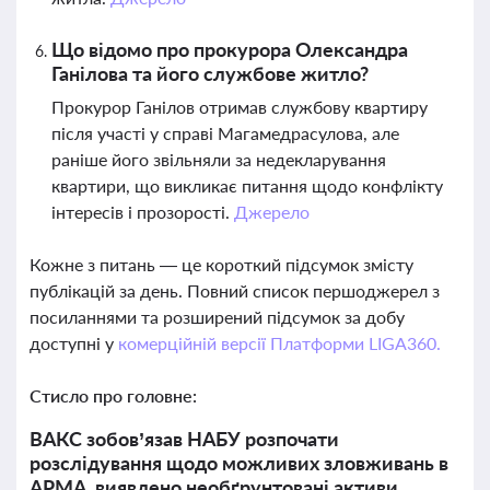
Що відомо про прокурора Олександра
Ганілова та його службове житло?
Прокурор Ганілов отримав службову квартиру
після участі у справі Магамедрасулова, але
раніше його звільняли за недекларування
квартири, що викликає питання щодо конфлікту
інтересів і прозорості.
Джерело
Кожне з питань — це короткий підсумок змісту
публікацій за день. Повний список першоджерел з
посиланнями та розширений підсумок за добу
доступні у
комерційній версії Платформи LIGA360.
Стисло про головне:
ВАКС зобов’язав НАБУ розпочати
розслідування щодо можливих зловживань в
АРМА, виявлено необґрунтовані активи