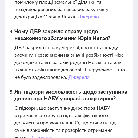
помилок у площі земельної ділянки та
незадекларованих банківських рахунків у
деклараціях Оксани Янчак.
Джерело
Чому ДБР закрило справу щодо
незаконного збагачення Юрія Негая?
ДБР закрило справу через відсутність складу
злочину, незважаючи на значні розбіжності між
доходами та витратами родини Негая, а також
наявність фіктивних договорів і нерухомості, що
не була задекларована.
Джерело
Які підозри висловлюють щодо заступника
директора НАБУ у справі з квартирою?
Є підозри, що заступник директора НАБУ
отримав квартиру на підставі фіктивного
документа про участь в АТО, що ставить під
сумнів законність та прозорість отримання
житла.
Джерело