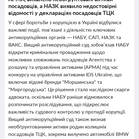
посадовців, а НАЗК виявило недостовірні
відомості у деклараціях посадовців ТЦК
У сфері боротьби з корупцією в Україні відбулися
важливі події, пов’язані з діяльністю ключових
антикорупційних органів — НАБУ, САП, НАЗК та
ВАКС. Вищий антикорупційний суд зобов’язав НАБУ
відкрити кримінальне провадження щодо
можливих зловживань посадовців Агентства з
розшуку та управління активами (АРМА) під час
конкурсу на управління активами IDS Ukraine, що
включає відомі бренди "Моршинська" та
"Миргородська". Це рішення стало наслідком скарги
адвоката, оскільки НАБУ раніше відмовилося
розпочинати розслідування, що підкреслює
важливість судового контролю у протидії корупції.
Вищий антикорупційний суд також визнав
необґрунтованими активи родин колишніх
посадовців ТЦК, зокрема вилучено автомобілі BMW