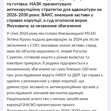
та готівки, НАЗК презентувало
антикорупційну стратегію для адвокатури на
2026-2030 роки, ВАКС зменшив застави у
справах корупції, а суд оголосив вирок
Януковичу за незаконне збагачення
У січні 2026 року ексголова Хмельницької МСЕК
Тетяна Крупа подала декларацію за 2024 рік після
звільнення з СІЗО, вказавши значні активи, серед
яких 66 об'єктів нерухомості, новий Porsche
Cayenne, готівкові кошти у різних валютах та
ювелірні прикраси. Її родина підозрюється у
незаконному збагаченні на суму близько 160 млн
грн, розслідування ведуть НАБУ та ДБР. Ця справа є
однією з резонансних у сфері корупції, що
демонструє активність антикорупційних органів у
розслідуванні злочинів високопосадовців.
Національне агентство з питань запобігання
корупції (НАЗК) презентувало проєкт
Антикорупційної стратегії на 2026-2030 роки, де