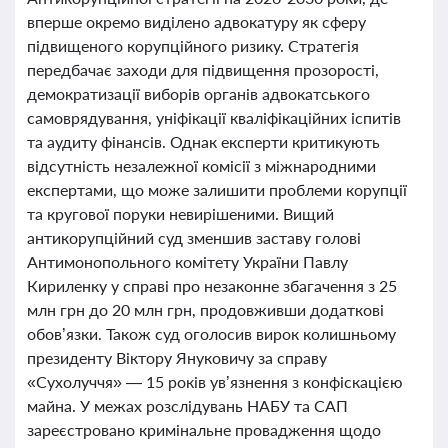
вперше окремо виділено адвокатуру як сферу
підвищеного корупційного ризику. Стратегія
передбачає заходи для підвищення прозорості,
демократизації виборів органів адвокатського
самоврядування, уніфікації кваліфікаційних іспитів
та аудиту фінансів. Однак експерти критикують
відсутність незалежної комісії з міжнародними
експертами, що може залишити проблеми корупції
та кругової поруки невирішеними. Вищий
антикорупційний суд зменшив заставу голові
Антимонопольного комітету України Павлу
Кириленку у справі про незаконне збагачення з 25
млн грн до 20 млн грн, продовживши додаткові
обов’язки. Також суд оголосив вирок колишньому
президенту Віктору Януковичу за справу
«Сухолуччя» — 15 років ув’язнення з конфіскацією
майна. У межах розслідувань НАБУ та САП
зареєстровано кримінальне провадження щодо