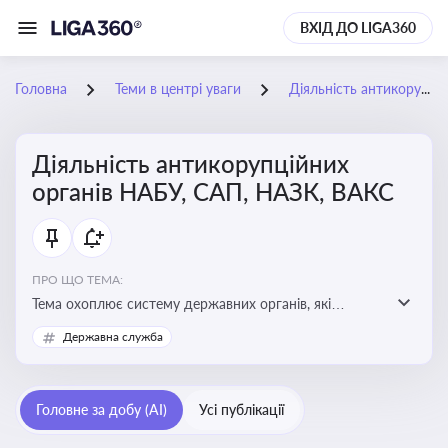
ВХІД ДО LIGA360
Головна
Теми в центрі уваги
Діяльність антикорупційних органів НАБУ, САП, НАЗК, ВАКС
Діяльність антикорупційних
органів НАБУ, САП, НАЗК, ВАКС
ПРО ЩО ТЕМА:
Тема охоплює систему державних органів, які
здійснюють запобігання, виявлення та розслідування
Державна служба
корупційних правопорушень, що є ключовим
елементом забезпечення прозорості й доброчесності
у державному управлінні та бізнесі
Головне за добу (AI)
Усі публікації