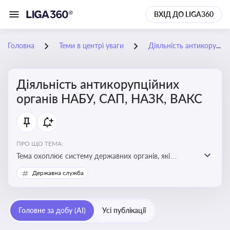
ВХІД ДО LIGA360
Головна
Теми в центрі уваги
Діяльність антикорупційних органів НАБУ, САП, НАЗК, ВАКС
Діяльність антикорупційних
органів НАБУ, САП, НАЗК, ВАКС
ПРО ЩО ТЕМА:
Тема охоплює систему державних органів, які
здійснюють запобігання, виявлення та розслідування
Державна служба
корупційних правопорушень, що є ключовим
елементом забезпечення прозорості й доброчесності
у державному управлінні та бізнесі
Головне за добу (AI)
Усі публікації