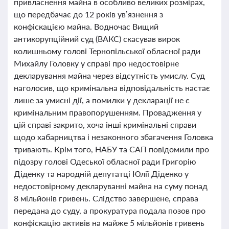
привласнення майна в особливо великих розмірах,
що передбачає до 12 років ув’язнення з
конфіскацією майна. Водночас Вищий
антикорупційний суд (ВАКС) скасував вирок
колишньому голові Тернопільської обласної ради
Михайлу Головку у справі про недостовірне
декларування майна через відсутність умислу. Суд
наголосив, що кримінальна відповідальність настає
лише за умисні дії, а помилки у декларації не є
кримінальним правопорушенням. Провадження у
цій справі закрито, хоча інші кримінальні справи
щодо хабарництва і незаконного збагачення Головка
тривають. Крім того, НАБУ та САП повідомили про
підозру голові Одеської обласної ради Григорію
Діденку та народній депутатці Юлії Діденко у
недостовірному декларуванні майна на суму понад
8 мільйонів гривень. Слідство завершене, справа
передана до суду, а прокуратура подала позов про
конфіскацію активів на майже 5 мільйонів гривень