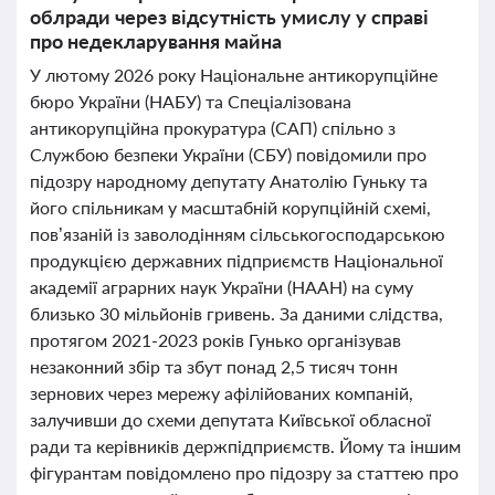
облради через відсутність умислу у справі
про недекларування майна
У лютому 2026 року Національне антикорупційне
бюро України (НАБУ) та Спеціалізована
антикорупційна прокуратура (САП) спільно з
Службою безпеки України (СБУ) повідомили про
підозру народному депутату Анатолію Гуньку та
його спільникам у масштабній корупційній схемі,
пов’язаній із заволодінням сільськогосподарською
продукцією державних підприємств Національної
академії аграрних наук України (НААН) на суму
близько 30 мільйонів гривень. За даними слідства,
протягом 2021-2023 років Гунько організував
незаконний збір та збут понад 2,5 тисяч тонн
зернових через мережу афілійованих компаній,
залучивши до схеми депутата Київської обласної
ради та керівників держпідприємств. Йому та іншим
фігурантам повідомлено про підозру за статтею про