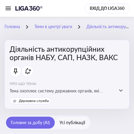
ВХІД ДО LIGA360
Головна
Теми в центрі уваги
Діяльність антикорупційних органів НАБУ, САП, НАЗК, ВАКС
Діяльність антикорупційних
органів НАБУ, САП, НАЗК, ВАКС
ПРО ЩО ТЕМА:
Тема охоплює систему державних органів, які
здійснюють запобігання, виявлення та розслідування
Державна служба
корупційних правопорушень, що є ключовим
елементом забезпечення прозорості й доброчесності
у державному управлінні та бізнесі
Головне за добу (AI)
Усі публікації