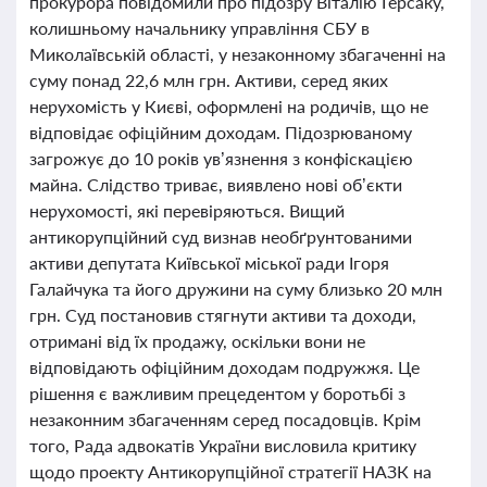
прокурора повідомили про підозру Віталію Герсаку,
колишньому начальнику управління СБУ в
Миколаївській області, у незаконному збагаченні на
суму понад 22,6 млн грн. Активи, серед яких
нерухомість у Києві, оформлені на родичів, що не
відповідає офіційним доходам. Підозрюваному
загрожує до 10 років ув’язнення з конфіскацією
майна. Слідство триває, виявлено нові об’єкти
нерухомості, які перевіряються. Вищий
антикорупційний суд визнав необґрунтованими
активи депутата Київської міської ради Ігоря
Галайчука та його дружини на суму близько 20 млн
грн. Суд постановив стягнути активи та доходи,
отримані від їх продажу, оскільки вони не
відповідають офіційним доходам подружжя. Це
рішення є важливим прецедентом у боротьбі з
незаконним збагаченням серед посадовців. Крім
того, Рада адвокатів України висловила критику
щодо проекту Антикорупційної стратегії НАЗК на