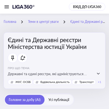
ВХІД ДО LIGA360
Головна
Теми в центрі уваги
Єдині та Державні реєстри Міністерства юстиції України
Єдині та Державні реєстри
Міністерства юстиції України
ПРО ЩО ТЕМА:
Державні та єдині реєстри, які адмініструються
Мінюстом України, і є ключовими інструментами для
ЖКГ, ОСББ
Будівельна діяльність
Транспорт
+1
юридичного захисту, ідентифікації прав, та
забезпечення прозорості у сфері власності, бізнесу,
сімейних та майнових відносин
Головне за добу (AI)
Усі публікації