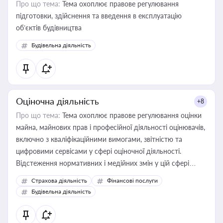
Про що тема:
Тема охоплює правове регулювання
підготовки, здійснення та введення в експлуатацію
об’єктів будівництва
Будівельна діяльність
Оціночна діяльність
+8
Про що тема:
Тема охоплює правове регулювання оцінки
майна, майнових прав і професійної діяльності оцінювачів,
включно з кваліфікаційними вимогами, звітністю та
цифровими сервісами у сфері оціночної діяльності.
Відстеження нормативних і медійних змін у цій сфері
корисне для власника бізнесу, керівника, юриста або
Страхова діяльність
Фінансові послуги
бухгалтера під час оподаткування, приватизації, оренди
Будівельна діяльність
державного майна, корпоративних угод і перевірки
статусу суб'єктів оціночної діяльності