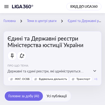
ВХІД ДО LIGA360
Головна
Теми в центрі уваги
Єдині та Державні реєстри Міністерства юстиції України
Єдині та Державні реєстри
Міністерства юстиції України
ПРО ЩО ТЕМА:
Державні та єдині реєстри, які адмініструються
Мінюстом України, і є ключовими інструментами для
ЖКГ, ОСББ
Будівельна діяльність
Транспорт
+1
юридичного захисту, ідентифікації прав, та
забезпечення прозорості у сфері власності, бізнесу,
сімейних та майнових відносин
Головне за добу (AI)
Усі публікації