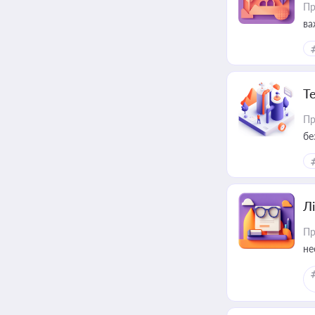
Пр
ва
ре
Т
Пр
бе
Лі
Пр
не