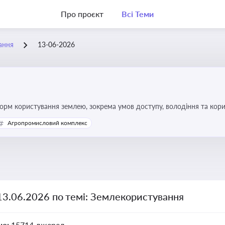
Про проєкт
Всі Теми
ання
13-06-2026
форм користування землею, зокрема умов доступу, володіння та кор
Агропромисловий комплекс
13.06.2026 по темі: Землекористування
но:
15714 джерел