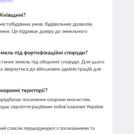
ерело
 Київщині?
містобудівних умов, будівельних дозволів,
ення. Це підриває довіру до земельного
емель під фортифікаційні споруди?
стання земель під оборонні споруди. Для цього
а звернутися до військових адміністрацій для
хоронні території?
передбачає посилення охорони екосистем,
відає євроінтеграційним зобов’язанням України
вний список першоджерел з посиланнями та