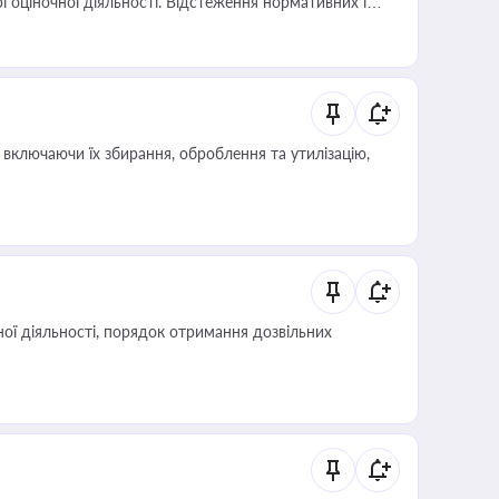
і оціночної діяльності. Відстеження нормативних і
иста або бухгалтера під час оподаткування,
 статусу суб'єктів оціночної діяльності
включаючи їх збирання, оброблення та утилізацію,
ої діяльності, порядок отримання дозвільних