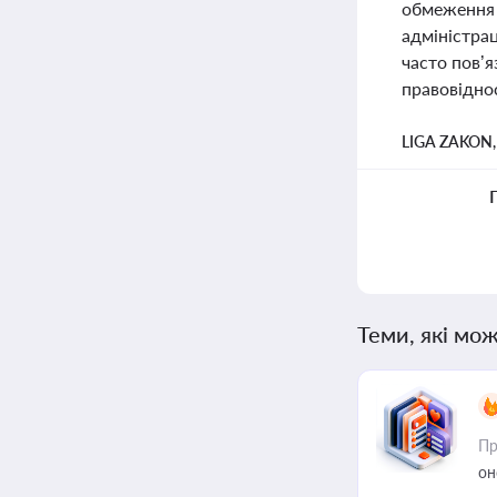
обмеження к
адміністра
часто пов’
правовіднос
LIGA ZAKON
Теми, які мож
Пр
он