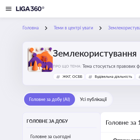
Головна
Теми в центрі уваги
Землекористув
Землекористування
Тема стосується правових 
ПРО ЩО ТЕМА:
власності
ЖКГ, ОСББ
Будівельна діяльність
Головне за добу (AI)
Усі публікації
ГОЛОВНЕ ЗА ДОБУ
Головне за 
Головне за сьогодні
Опрацьова