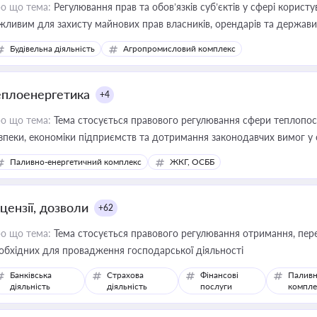
о що тема:
Регулювання прав та обов’язків суб’єктів у сфері корист
жливим для захисту майнових прав власників, орендарів та держави
сурсами
Будівельна діяльність
Агропромисловий комплекс
еплоенергетика
+4
о що тема:
Тема стосується правового регулювання сфери теплопост
зпеки, економіки підприємств та дотримання законодавчих вимог у
Паливно-енергетичний комплекс
ЖКГ, ОСББ
цензії, дозволи
+62
о що тема:
Тема стосується правового регулювання отримання, пере
обхідних для провадження господарської діяльності
Банківська
Страхова
Фінансові
Паливн
діяльність
діяльність
послуги
компле