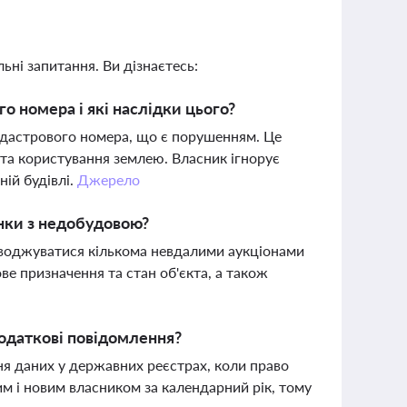
ьні запитання. Ви дізнаєтесь:
о номера і які наслідки цього?
кадастрового номера, що є порушенням. Це
 та користування землею. Власник ігнорує
ій будівлі.
Джерело
нки з недобудовою?
воджуватися кількома невдалими аукціонами
ве призначення та стан об'єкта, а також
одаткові повідомлення?
я даних у державних реєстрах, коли право
им і новим власником за календарний рік, тому