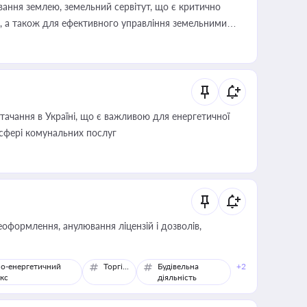
ування землею, земельний сервітут, що є критично
, а також для ефективного управління земельними
ачання в Україні, що є важливою для енергетичної
 сфері комунальних послуг
оформлення, анулювання ліцензій і дозволів,
о-енергетичний
Торгівля
Будівельна
+2
кс
діяльність