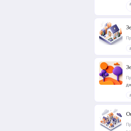
З
Пр
З
Пр
дж
О
Пр