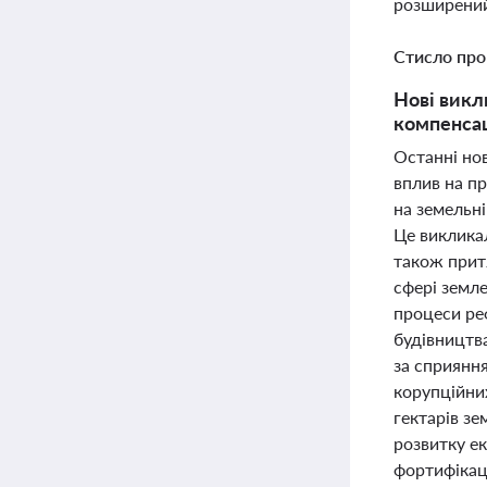
розширений
Стисло про
Нові викл
компенсац
Останні нов
вплив на п
на земельні
Це викликал
також прит
сфері земл
процеси ре
будівництв
за сприяння
корупційни
гектарів зе
розвитку ек
фортифікац