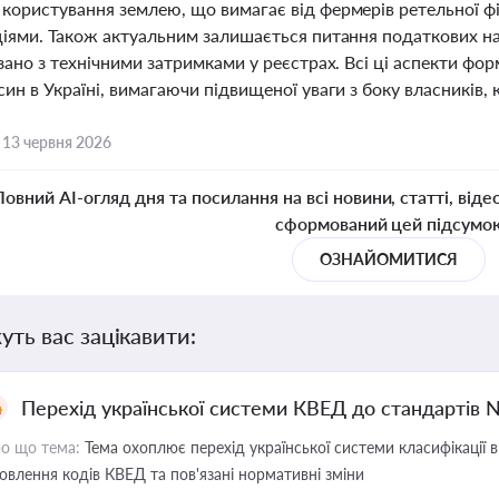
ористування землею, що вимагає від фермерів ретельної фікс
ціями. Також актуальним залишається питання податкових н
язано з технічними затримками у реєстрах. Всі ці аспекти 
ин в Україні, вимагаючи підвищеної уваги з боку власників,
,
13 червня 2026
Повний AI-огляд дня та посилання на всі новини, статті, віде
сформований цей підсумо
ОЗНАЙОМИТИСЯ
уть вас зацікавити:
Перехід української системи КВЕД до стандартів 
о що тема:
Тема охоплює перехід української системи класифікації в
овлення кодів КВЕД та пов'язані нормативні зміни