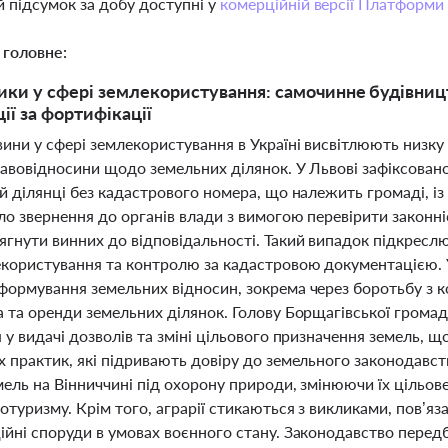
 підсумок за добу доступні у
комерційній версії Платформи
 головне:
ики у сфері землекористування: самочинне будівницт
ії за фортифікації
ини у сфері землекористування в Україні висвітлюють низку
равовідносини щодо земельних ділянок. У Львові зафіксован
й ділянці без кадастрового номера, що належить громаді, і
о звернення до органів влади з вимогою перевірити законні
ягнути винних до відповідальності. Такий випадок підкресл
екористування та контролю за кадастровою документацією. У
формування земельних відносин, зокрема через боротьбу з к
а та оренди земельних ділянок. Голову Борщагівської грома
 у видачі дозволів та зміні цільового призначення земель, 
х практик, які підривають довіру до земельного законодавст
мель на Вінниччині під охорону природи, змінюючи їх цільо
отуризму. Крім того, аграрії стикаються з викликами, пов’я
ійні споруди в умовах воєнного стану. Законодавство перед