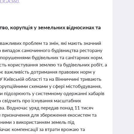
 LIGA360.
во, корупція у земельних відносинах та
 важливих проблем та змін, які мають значний
о випадок самочинного будівництва ресторану
з порушеннями будівельних та санітарних норм.
сть користування землею та будівельних робіт, а
ює важливість дотримання правових норм у
 Київській області та на Вінниччині тривають
орупційними схемами у сфері містобудування,
ди підозрюють у системному одержанні хабарів
що свідчить про існування масштабних
ва. Водночас уряд передав понад 11 тисяч
ве призначення для збереження екосистем та
заними з використанням земель під
бачає компенсації за втрати врожаю та