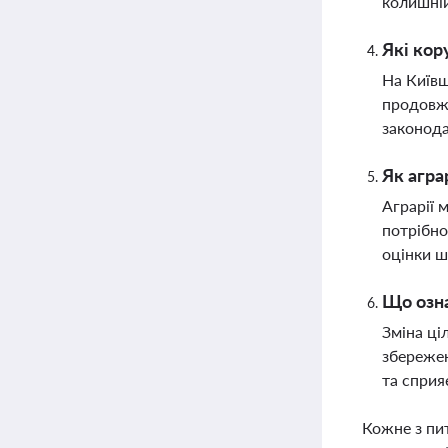
колишній
Які кор
На Київщ
продовже
законода
Як агра
Аграрії 
потрібно
оцінки ш
Що озна
Зміна ці
збережен
та сприя
Кожне з пи