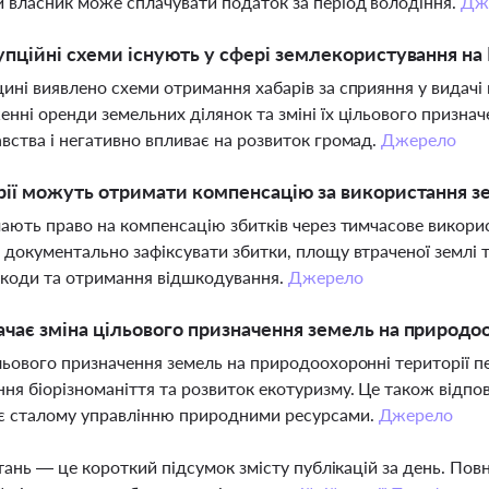
 власник може сплачувати податок за період володіння.
Дж
упційні схеми існують у сфері землекористування на
ині виявлено схеми отримання хабарів за сприяння у видачі 
нні оренди земельних ділянок та зміні їх цільового признач
вства і негативно впливає на розвиток громад.
Джерело
рії можуть отримати компенсацію за використання з
мають право на компенсацію збитків через тимчасове викори
 документально зафіксувати збитки, площу втраченої землі т
коди та отримання відшкодування.
Джерело
чає зміна цільового призначення земель на природоо
льового призначення земель на природоохоронні території 
ня біорізноманіття та розвиток екотуризму. Це також відпо
є сталому управлінню природними ресурсами.
Джерело
тань — це короткий підсумок змісту публікацій за день. По