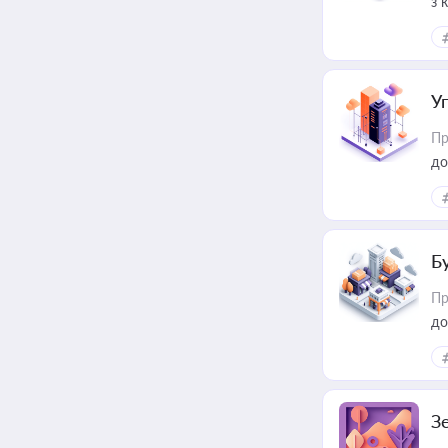
з 
ме
пр
У
Пр
до
Б
Пр
до
З