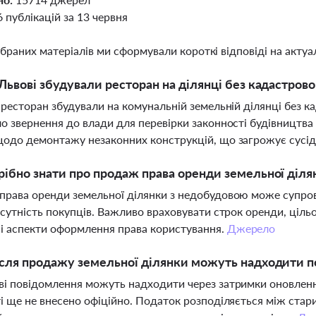
6 публікацій за 13 червня
ібраних матеріалів ми сформували короткі відповіді на актуал
Львові збудували ресторан на ділянці без кадастровог
 ресторан збудували на комунальній земельній ділянці без 
о звернення до влади для перевірки законності будівництва
одо демонтажу незаконних конструкцій, що загрожує сусідн
ібно знати про продаж права оренди земельної діля
рава оренди земельної ділянки з недобудовою може супро
дсутність покупців. Важливо враховувати строк оренди, цільо
 аспекти оформлення права користування.
Джерело
сля продажу земельної ділянки можуть надходити п
і повідомлення можуть надходити через затримки оновленн
і ще не внесено офіційно. Податок розподіляється між стар