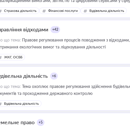
кваліфікаційними вимогами, звітністю та цифровими сервісами у сфер
дійних змін у цій сфері корисне для власника бізнесу, керівника, юр
Страхова діяльність
Фінансові послуги
Будівельна діяльність
иватизації, оренди державного майна, корпоративних угод і перевірки
правління відходами
+42
о що тема:
Правове регулювання процесів поводження з відходами, 
тримання екологічних вимог та ліцензування діяльності
ЖКГ, ОСББ
удівельна діяльність
+6
о що тема:
Тема охоплює правове регулювання здійснення будівельн
кументів та проходження державного контролю
Будівельна діяльність
емельне право
+5