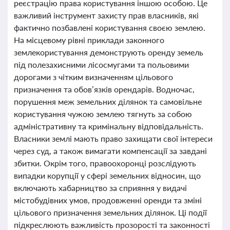
реєстрацію права користування іншою особою. Це
важливий інструмент захисту прав власників, які
фактично позбавлені користування своєю землею.
На місцевому рівні приклади законного
землекористування демонструють оренду земель
під полезахисними лісосмугами та польовими
дорогами з чітким визначенням цільового
призначення та обов’язків орендарів. Водночас,
порушення меж земельних ділянок та самовільне
користування чужою землею тягнуть за собою
адміністративну та кримінальну відповідальність.
Власники землі мають право захищати свої інтереси
через суд, а також вимагати компенсації за завдані
збитки. Окрім того, правоохоронці розслідують
випадки корупції у сфері земельних відносин, що
включають хабарництво за сприяння у видачі
містобудівних умов, продовженні оренди та зміні
цільового призначення земельних ділянок. Ці події
підкреслюють важливість прозорості та законності