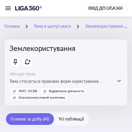
ВХІД ДО LIGA360
Головна
Теми в центрі уваги
Землекористування
Землекористування
ПРО ЩО ТЕМА:
Тема стосується правових форм користування
землею, зокрема умов доступу, володіння та
ЖКГ, ОСББ
Будівельна діяльність
користування земельними ділянками різних форм
Агропромисловий комплекс
власності
Головне за добу (AI)
Усі публікації