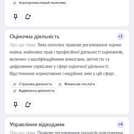
Агропромисловий комплекс
Оціночна діяльність
+1
Про що тема:
Тема охоплює правове регулювання оцінки
майна, майнових прав і професійної діяльності оцінювачів,
включно з кваліфікаційними вимогами, звітністю та
цифровими сервісами у сфері оціночної діяльності.
Відстеження нормативних і медійних змін у цій сфері
корисне для власника бізнесу, керівника, юриста або
Страхова діяльність
Фінансові послуги
бухгалтера під час оподаткування, приватизації, оренди
Будівельна діяльність
державного майна, корпоративних угод і перевірки
статусу суб'єктів оціночної діяльності
Управління відходами
+4
Про що тема:
Правове регулювання процесів поводження