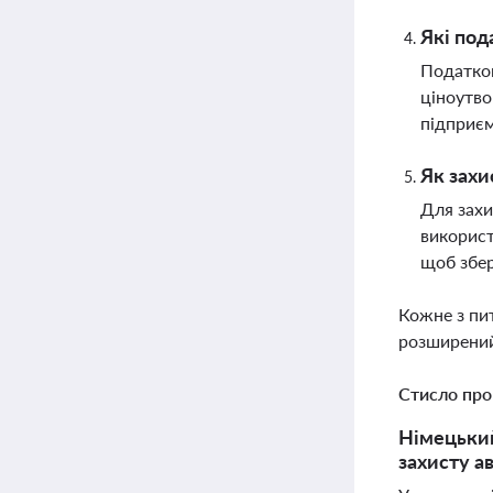
Які под
Податков
ціноутво
підприєм
Як захи
Для захи
використ
щоб збе
Кожне з пи
розширений
Стисло про
Німецький
захисту а