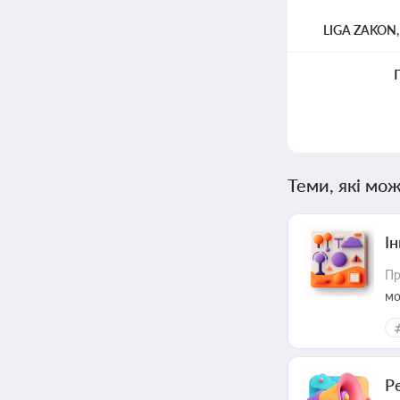
LIGA ZAKON
Теми, які мож
Ін
Пр
мо
Р