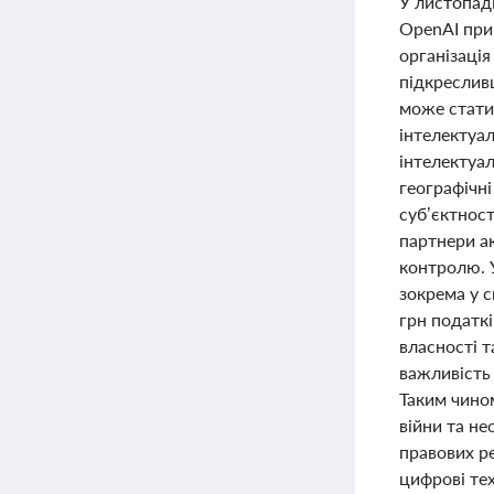
У листопад
OpenAI при 
організаці
підкреслив
може стати
інтелектуал
інтелектуал
географічні
суб’єктност
партнери а
контролю. У
зокрема у с
грн податкі
власності т
важливість
Таким чином
війни та не
правових ре
цифрові те