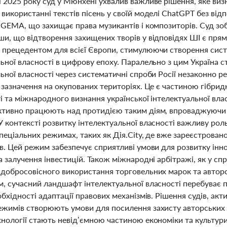
і 2025 року суд у Мюнхені ухвалив важливе рішення, яке ви
використанні текстів пісень у своїй моделі ChatGPT без відп
я GEMA, що захищає права музикантів і композиторів. Суд з
ши, що відтворення захищених творів у відповідях ШІ є пря
 прецедентом для всієї Європи, стимулюючи створення сист
ьної власності в цифрову епоху. Паралельно з цим Україна с
ьної власності через систематичні спроби Росії незаконно р
 зазначення на окупованих територіях. Це є частиною гібридн
і та міжнародного визнання української інтелектуальної влас
ктивно працюють над протидією таким діям, впроваджуючи но
 контексті розвитку інтелектуальної власності важливу роль
пеціальних режимах, таких як Дія.City, де вже зареєстрован
в. Цей режим забезпечує сприятливі умови для розвитку інно
а залучення інвестицій. Також міжнародні арбітражі, як у сп
 добросовісного використання торговельних марок та автор
, сучасний ландшафт інтелектуальної власності перебуває п
обхідності адаптації правових механізмів. Рішення судів, ак
жимів створюють умови для посилення захисту авторських та
хнології стають невід’ємною частиною економіки та культури