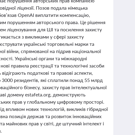
знає порушення авторських прав компанією
овідної ліцензії. Позов подала німецька
обов’язав OpenAI виплатити компенсацію,
мим порушенням авторського права. Це рішення
ем ліцензування для ШІ та посилення захисту
тикається з викликами у сфері захисту
еєструвати українські торговельні марки та
ої війни, спрямованої на підрив національної
ності. Українські органи та міжнародні
ві правила реєстрації та технологічні засоби
 відіграють податкові та правові аспекти,
о 3000 резидентів, які сплатили понад 55 млрд
ваційного бізнесу, захисту прав інтелектуальної
раві домену estafeta.org, демонструють
ських прав у глобальному цифровому просторі.
ід впливом нових технологій, викликів гібридної
тивна позиція держав та розвиток інноваційних
 майнових прав у світі, де штучний інтелект і
.