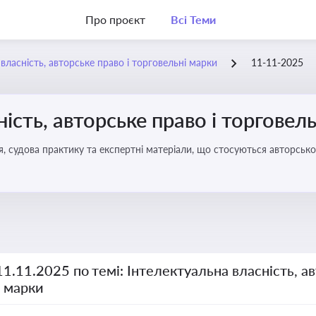
Про проєкт
Всі Теми
власність, авторське право і торговельні марки
11-11-2025
ість, авторське право і торговел
я, судова практику та експертні матеріали, що стосуються авторсько
ми прав інтелектуальної власності, а також змін у законодавстві у 
11.11.2025 по темі: Інтелектуальна власність, ав
і марки