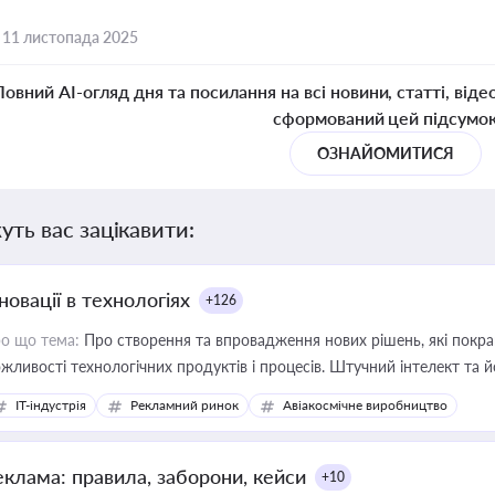
,
11 листопада 2025
Повний AI-огляд дня та посилання на всі новини, статті, віде
сформований цей підсумо
ОЗНАЙОМИТИСЯ
уть вас зацікавити:
новації в технологіях
+126
о що тема:
Про створення та впровадження нових рішень, які покра
жливості технологічних продуктів і процесів. Штучний інтелект та 
IT-індустрія
Рекламний ринок
Авіакосмічне виробництво
еклама: правила, заборони, кейси
+10