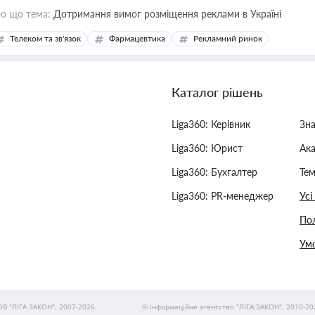
о що тема:
Дотримання вимог розміщення реклами в Україні
Телеком та зв'язок
Фармацевтика
Рекламний ринок
Каталог рішень
Liga360: Керівник
Зн
Liga360: Юрист
Ак
Liga360: Бухгалтер
Тем
Liga360: PR-менеджер
Усі
Пол
Умо
ОВ "ЛІГА ЗАКОН", 2007-2026.
© Інформаційне агентство "ЛІГА:ЗАКОН", 2010-20