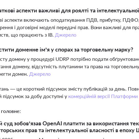
аткові аспекти важливі для роялті та інтелектуальної
і аспекти включають оподаткування ПДВ, прибутку, ПДФО,
рення і договірні моделі передачі прав. Вони важливі для пр
ств, що працюють з ІВ.
Джерело
стити доменне ім’я у спорах за торговельну марку?
сту домену у процедурі UDRP потрібно подати обґрунтоване
ання домену, відсутність плутанини та права на торговельн
регти домен.
Джерело
тань — це короткий підсумок змісту публікацій за день. По
 підсумок за добу доступні у
комерційній версії Платформи
 головне:
 суд зобов’язав OpenAI платити за використання текс
вторських прав та інтелектуальної власності в епоху 