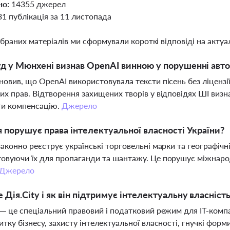
но:
14355 джерел
31 публікація за 11 листопада
ібраних матеріалів ми сформували короткі відповіді на актуал
д у Мюнхені визнав OpenAI винною у порушенні авто
новив, що OpenAI використовувала тексти пісень без ліценз
их прав. Відтворення захищених творів у відповідях ШІ визн
ти компенсацію.
Джерело
я порушує права інтелектуальної власності України?
законно реєструє українські торговельні марки та географічн
овуючи їх для пропаганди та шантажу. Це порушує міжнародн
Джерело
 Дія.City і як він підтримує інтелектуальну власність
 — це спеціальний правовий і податковий режим для IT-компан
итку бізнесу, захисту інтелектуальної власності, гнучкі форм