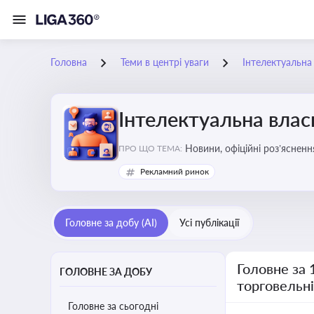
Головна
Теми в центрі уваги
Інтелектуальна 
Інтелектуальна власн
Новини, офіційні роз’ясненн
ПРО ЩО ТЕМА:
марок, боротьби з порушення
Рекламний ринок
Головне за добу (AI)
Усі публікації
Головне за 
ГОЛОВНЕ ЗА ДОБУ
торговельн
Головне за сьогодні