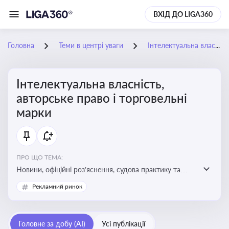
ВХІД ДО LIGA360
Головна
Теми в центрі уваги
Інтелектуальна власність, авторське право і торговельні марки
Інтелектуальна власність,
авторське право і торговельні
марки
ПРО ЩО ТЕМА:
Новини, офіційні роз’яснення, судова практику та
експертні матеріали, що стосуються авторського
Рекламний ринок
права, реєстрації та захисту торговельних марок,
боротьби з порушеннями прав інтелектуальної
власності, а також змін у законодавстві у цій сфері
Головне за добу (AI)
Усі публікації