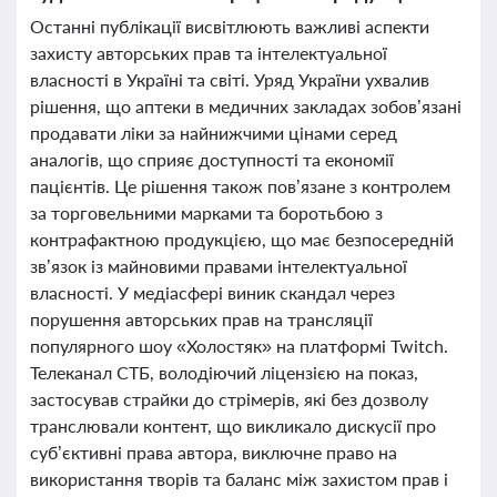
Останні публікації висвітлюють важливі аспекти
захисту авторських прав та інтелектуальної
власності в Україні та світі. Уряд України ухвалив
рішення, що аптеки в медичних закладах зобов’язані
продавати ліки за найнижчими цінами серед
аналогів, що сприяє доступності та економії
пацієнтів. Це рішення також пов’язане з контролем
за торговельними марками та боротьбою з
контрафактною продукцією, що має безпосередній
зв’язок із майновими правами інтелектуальної
власності. У медіасфері виник скандал через
порушення авторських прав на трансляції
популярного шоу «Холостяк» на платформі Twitch.
Телеканал СТБ, володіючий ліцензією на показ,
застосував страйки до стрімерів, які без дозволу
транслювали контент, що викликало дискусії про
суб’єктивні права автора, виключне право на
використання творів та баланс між захистом прав і