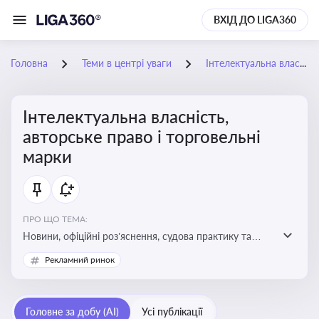
ВХІД ДО LIGA360
Головна
Теми в центрі уваги
Інтелектуальна власність, авторське право і торговельні марки
Інтелектуальна власність,
авторське право і торговельні
марки
ПРО ЩО ТЕМА:
Новини, офіційні роз’яснення, судова практику та
експертні матеріали, що стосуються авторського
Рекламний ринок
права, реєстрації та захисту торговельних марок,
боротьби з порушеннями прав інтелектуальної
власності, а також змін у законодавстві у цій сфері
Головне за добу (AI)
Усі публікації