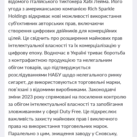
відомого італійського тиктокера Хабі Лейма. Його
угода з американською компанією Rich Sparkle
Holdings відкриває нові можливості використання
суб'єктивних авторських прав, включаючи
створення цифрових двійників для комерційних
цілей. Це свідчить про розширення майнових прав
інтелектуальної власності та їх комерціалізацію у
цифрову епоху. Водночас в Україні триває боротьба
з контрафактною продукцією та нелегальним
обігом товарів, що підтверджується
розслідуваннями НАБУ щодо нелегального ринку
сигарет, де використовуються торговельні марки,
пов’язані з відомими виробниками. Законодавчі
зміни 2023 року спрямовані на посилення контролю
за обігом інтелектуальної власності та запобігання
зловживанням у сфері Duty Free. Це підкреслює
важливість захисту майнових прав і виключного
права на використання торговельних марок.
Паралельно з цим, знищення заводу у Сновську,