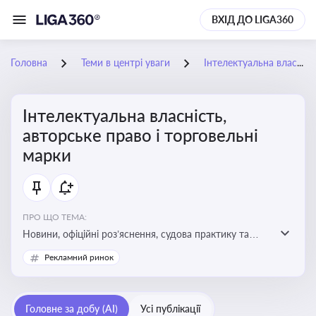
ВХІД ДО LIGA360
Головна
Теми в центрі уваги
Інтелектуальна власність, авторське право і торговельні марки
Інтелектуальна власність,
авторське право і торговельні
марки
ПРО ЩО ТЕМА:
Новини, офіційні роз’яснення, судова практику та
експертні матеріали, що стосуються авторського
Рекламний ринок
права, реєстрації та захисту торговельних марок,
боротьби з порушеннями прав інтелектуальної
власності, а також змін у законодавстві у цій сфері
Головне за добу (AI)
Усі публікації