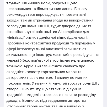
тлумачення чинних норм, зокрема щодо
персональних та біометричних даних. Бізнесу
рекомендується впроваджувати превентивні
заходи, такі як отримання згоди на використання
голосу для навчання ШІ, аудит джерел даних та
розробка внутрішніх політик AI compliance для
мінімізації ризиків деліктної відповідальності.
Проблема контрафактної продукції та порушень у
сфері інтелектуальної власності залишається
актуальною, що ілюструє масштабне розслідування
мережі Ябко, пов’язаної з торгівлею нелегальною
технікою Apple. Виявлені факти свідчать про
складність захисту торговельних марок та
авторських прав у контексті впливу потужних
покровителів. У музичній індустрії зростає роль ШІ у
створенні контенту, що ставить під сумнів
традиційні моделі авторського права та розподілу
доходів. Водночас підтвердження авторства
історичних творів мистецтва, як у випадку з