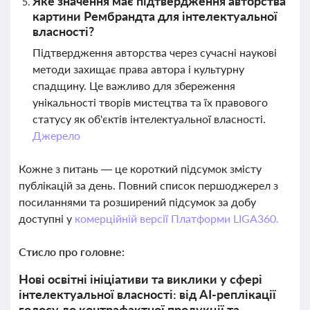
Яке значення має підтвердження авторства
картини Рембрандта для інтелектуальної
власності?
Підтвердження авторства через сучасні наукові
методи захищає права автора і культурну
спадщину. Це важливо для збереження
унікальності творів мистецтва та їх правового
статусу як об'єктів інтелектуальної власності.
Джерело
Кожне з питань — це короткий підсумок змісту
публікацій за день. Повний список першоджерел з
посиланнями та розширений підсумок за добу
доступні у
комерційній версії Платформи LIGA360.
Стисло про головне:
Нові освітні ініціативи та виклики у сфері
інтелектуальної власності: від AI-реплікації
голосу до контрафактної продукції та