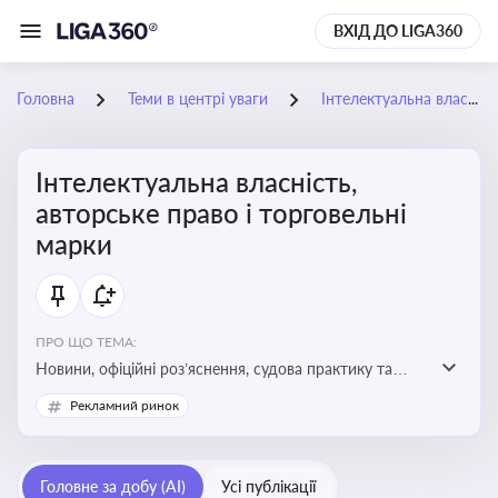
ВХІД ДО LIGA360
Головна
Теми в центрі уваги
Інтелектуальна власність, авторське право і торговельні марки
Інтелектуальна власність,
авторське право і торговельні
марки
ПРО ЩО ТЕМА:
Новини, офіційні роз’яснення, судова практику та
експертні матеріали, що стосуються авторського
Рекламний ринок
права, реєстрації та захисту торговельних марок,
боротьби з порушеннями прав інтелектуальної
власності, а також змін у законодавстві у цій сфері
Головне за добу (AI)
Усі публікації